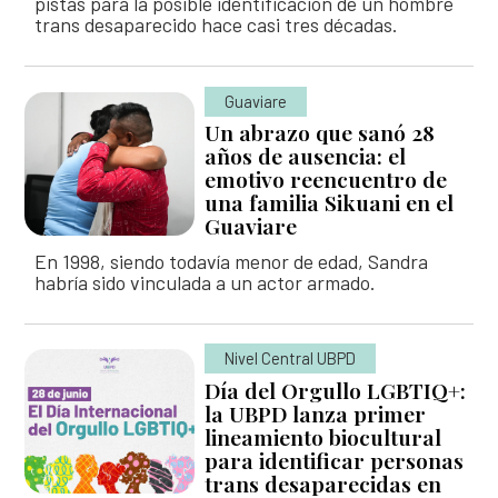
pistas para la posible identificación de un hombre
Solicitud de búsqueda | Entrega de información
Descripción general
trans desaparecido hace casi tres décadas.
Abecé de la Unidad de Búsqueda
ASÍ BUSCAMOS
Peticiones, Quejas, Reclamos, Sugerencias y/o
Diagnóstico de necesidades y problemas
Información de la entidad
Denuncias
Plan Nacional de Búsqueda
Guaviare
HISTORIAS
Presupuesto participativo
Entes y autoridades que vigilan
Preguntas frecuentes
Planes Regionales de Búsqueda
Un abrazo que sanó 28
Podcast
años de ausencia: el
Contacto ciudadano
Otras entidades relacionadas
TU FECHA, NUESTRA FECHA
Notificaciones por aviso
Seguimiento a los Planes Regionales de Búsqueda
emotivo reencuentro de
Especiales
una familia Sikuani en el
Rendición de cuentas – UBPD
Notificaciones disciplinarias
Sistema Nacional de Búsqueda
Guaviare
Exposiciones
Buscar
Busca
Control social
en
En 1998, siendo todavía menor de edad, Sandra
Banco de hojas de vida
Pactos Regionales de Búsqueda
el
habría sido vinculada a un actor armado.
portal
Colaboración e innovación
Universo de personas dadas por desaparecidas
Lineamientos de participación en la búsqueda
Estándares para la Búsqueda de Personas
Nivel Central UBPD
Desaparecidas
Día del Orgullo LGBTIQ+:
Ruta de participación en la búsqueda
la UBPD lanza primer
Listado de personas dadas por desaparecidas
Banco de Iniciativas – Red de Apoyo Operativo para
lineamiento biocultural
para identificar personas
la Búsqueda
Mapa de lugares de interés forense para la búsqued
trans desaparecidas en