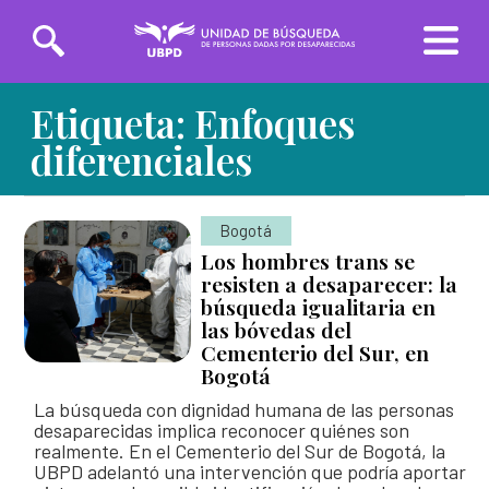
Saltar
Etiqueta:
Enfoques
Solicitudes de búsqueda
al
contenido
diferenciales
principal
Entrega de información
Bogotá
INICIO
Los hombres trans se
resisten a desaparecer: la
SOBRE LA UBPD
búsqueda igualitaria en
las bóvedas del
Misión y visión
Línea Nacional
Línea Exterior
Cementerio del Sur, en
TRANSPARENCIA
01 8000-162
(+57)
Bogotá
Directora general
226
3162783918
La búsqueda con dignidad humana de las personas
SERVICIO AL CIUDADANO
Organigrama y directorio
desaparecidas implica reconocer quiénes son
realmente. En el Cementerio del Sur de Bogotá, la
Sedes de la Unidad de Búsqueda
UBPD adelantó una intervención que podría aportar
Glosario de la búsqueda
PARTICIPA