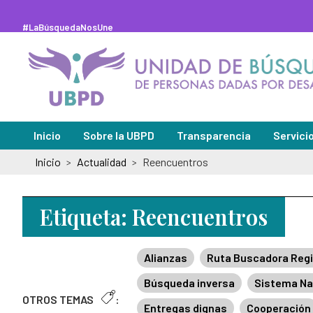
Saltar
al
contenido
#LaBúsquedaNosUne
principal
Inicio
Sobre la UBPD
Transparencia
Servici
Inicio
Actualidad
Reencuentros
>
>
Misión y visión
Sedes de
Directora general
Solicitu
Etiqueta:
Reencuentros
Organigrama y directorio
Peticion
Glosario de la búsqueda
Pregunt
Alianzas
Ruta Buscadora Regi
Abecé de la Unidad de Búsqueda
Notifica
Búsqueda inversa
Sistema Na
OTROS TEMAS
:
Información de la entidad
Notifica
Entregas dignas
Cooperación