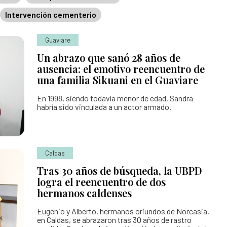
Intervención cementerio
 Personas Desaparecidas
desaparecidas
Guaviare
Un abrazo que sanó 28 años de
se para la búsqueda
ausencia: el emotivo reencuentro de
una familia Sikuani en el Guaviare
para la Búsqueda
gún solicitudes de búsqueda
En 1998, siendo todavía menor de edad, Sandra
 la búsqueda
habría sido vinculada a un actor armado.
Caldas
Tras 30 años de búsqueda, la UBPD
logra el reencuentro de dos
hermanos caldenses
Eugenio y Alberto, hermanos oriundos de Norcasia,
en Caldas, se abrazaron tras 30 años de rastro