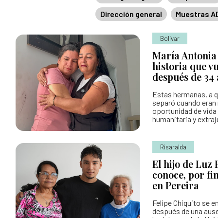
Dirección general
Muestras A
Entes y autoridades que vigilan
Banco de
Otras entidades relacionadas
Bolívar
María Antonia
historia que vu
después de 34 
Estas hermanas, a q
separó cuando eran 
oportunidad de vida 
humanitaria y extraju
Risaralda
El hijo de Luz 
conoce, por fi
en Pereira
Felipe Chiquito se e
después de una ause