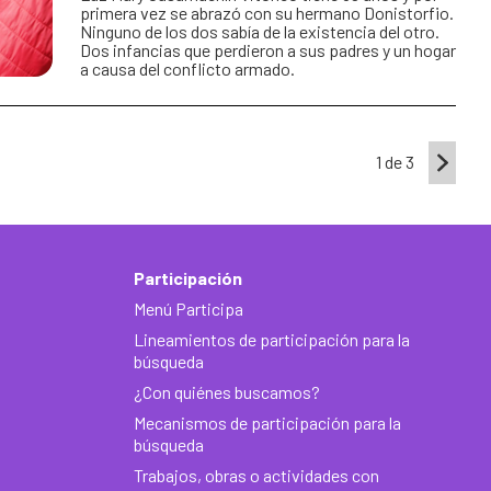
primera vez se abrazó con su hermano Donistorfio.
Ninguno de los dos sabía de la existencia del otro.
Dos infancias que perdieron a sus padres y un hogar
a causa del conflicto armado.
1 de 3
Participación
Menú Participa
Lineamientos de participación para la
búsqueda
¿Con quiénes buscamos?
Mecanismos de participación para la
búsqueda
Trabajos, obras o actividades con