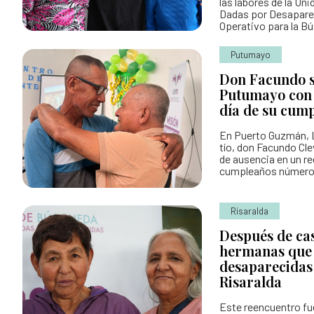
las labores de la U
Dadas por Desapare
Operativo para la B
Putumayo
Don Facundo s
Putumayo con 
día de su cum
En Puerto Guzmán, L
tío, don Facundo Cl
de ausencia en un re
cumpleaños número
Risaralda
Después de cas
hermanas que
desaparecidas
Risaralda
Este reencuentro fue