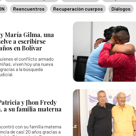
DN
Reencuentros
Recuperación cuerpos
Diálogos
 hojas de vida
Colaboración e innovación
Estándares para la Búsqueda de
Lineamientos de participación en la búsqueda
Listado de personas dadas por 
 y María Gilma, una
Ruta de participación en la búsqueda
Mapa de lugares de interés foren
elve a escribirse
años en Bolívar
Banco de Iniciativas – Red de Apoyo Operativo 
Mapa de personas buscadoras se
uienes el conflicto armado
Así avanzamos
Generación de conocimiento para
niñas, viven hoy una nueva
gracias a la búsqueda
dicial.
Patricia y Jhon Fredy
n, a su familia materna
ncontró con su familia materna
ncia de casi 20 años gracias a