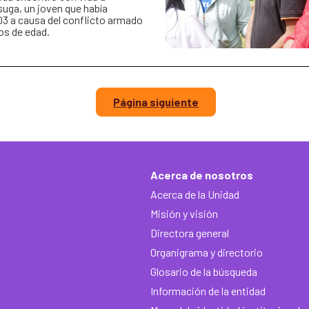
suga, un joven que había
3 a causa del conflicto armado
os de edad.
Página siguiente
Acerca de nosotros
Acerca de la Unidad
Misión y visión
Directora general
Organigrama y directorio
Glosario de la búsqueda
Información de la entidad