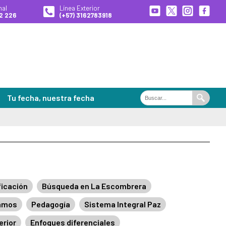
nal
Línea Exterior
2 226
(+57) 3162783918
Tu fecha, nuestra fecha
Buscar
Buscar
en
el
portal
ales de Búsqueda
es
ficación
Búsqueda en La Escombrera
zamos
Pedagogía
Sistema Integral Paz
 desaparecidas
erior
Enfoques diferenciales