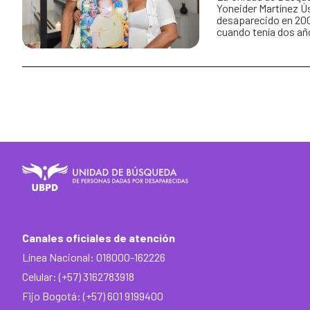
Yoneider Martínez Ú
desaparecido en 200
cuando tenía dos añ
Canales oficiales de atención
Línea Nacional: 018000-162226
Celular: (+57) 3162783918
Fijo Bogotá: (+57) 601 9199400