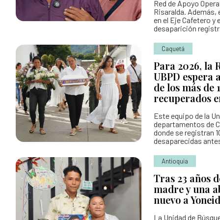
Red de Apoyo Operat
Risaralda. Además, e
en el Eje Cafetero y
desaparición registr
Caquetá
Para 2026, la 
UBPD espera a
de los más de 
recuperados e
Este equipo de la U
departamentos de C
donde se registran 
desaparecidas antes 
Antioquia
Tras 23 años d
madre y una a
nuevo a Yonei
La Unidad de Búsque