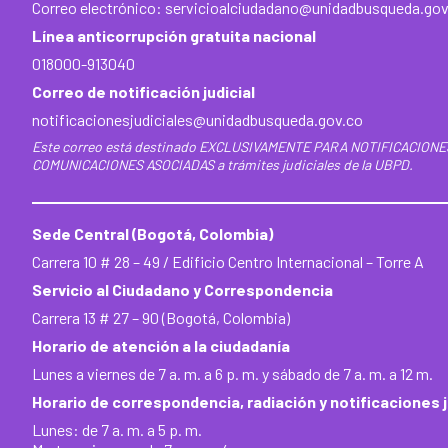
Correo electrónico:
servicioalciudadano@unidadbusqueda.gov
Línea anticorrupción gratuita nacional
018000-913040
Correo de notificación judicial
notificacionesjudiciales@unidadbusqueda.gov.co
Este correo está destinado EXCLUSIVAMENTE PARA NOTIFICACIONE
COMUNICACIONES ASOCIADAS a trámites judiciales de la UBPD.
Sede Central (Bogotá, Colombia)
Carrera 10 # 28 – 49 / Edificio Centro Internacional – Torre A
Servicio al Ciudadano y Correspondencia
Carrera 13 # 27 – 90 (Bogotá, Colombia)
Horario de atención a la ciudadanía
Lunes a viernes de 7 a. m. a 6 p. m. y sábado de 7 a. m. a 12 m.
Horario de correspondencia, radiación y notificaciones j
Lunes: de 7 a. m. a 5 p. m.