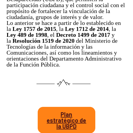
Solicitud de búsqueda | Entrega de información
participación ciudadana y el control social con el
Descripción general
Abecé de la Unidad de Búsqueda
propósito de fortalecer la vinculación de la
ASÍ BUSCAMOS
Peticiones, Quejas, Reclamos, Sugerencias y/o
ciudadanía, grupos de interés y de valor.
Diagnóstico de necesidades y problemas
Información de la entidad
Denuncias
Plan Nacional de Búsqueda
Lo anterior se hace a partir de lo establecido en
HISTORIAS
la
Ley 1757 de 2015
, la
Ley 1712 de 2014
, la
Presupuesto participativo
Entes y autoridades que vigilan
Preguntas frecuentes
Planes Regionales de Búsqueda
Ley 489 de 1998
, el
Decreto 1499 de 2017
y
Podcast
la
Resolución 1519 de 2020
del Ministerio de
Contacto ciudadano
Otras entidades relacionadas
TU FECHA, NUESTRA FECHA
Notificaciones por aviso
Tecnologías de la información y las
Seguimiento a los Planes Regionales de Búsqueda
Especiales
Comunicaciones, así como los lineamientos y
Rendición de cuentas – UBPD
orientaciones del Departamento Administrativo
Notificaciones disciplinarias
Sistema Nacional de Búsqueda
Exposiciones
de la Función Pública.
Buscar
Busca
Control social
en
Banco de hojas de vida
Pactos Regionales de Búsqueda
el
portal
Colaboración e innovación
Universo de personas dadas por desaparecidas
Lineamientos de participación en la búsqueda
Estándares para la Búsqueda de Personas
Desaparecidas
Ruta de participación en la búsqueda
Plan
Listado de personas dadas por desaparecidas
Banco de Iniciativas – Red de Apoyo Operativo para
estratégico de
la Búsqueda
la UBPD
Mapa de lugares de interés forense para la búsqued