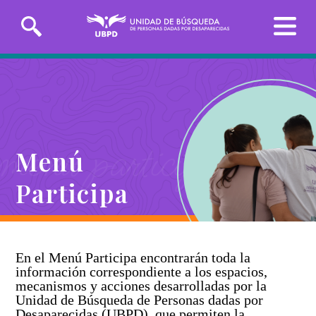
Saltar
Solicitudes de búsqueda
al
contenido
principal
Entrega de información
menú participa
Menú
INICIO
Participa
SOBRE LA UBPD
Misión y visión
Línea Nacional
Línea Exterior
TRANSPARENCIA
01 8000-162
(+57)
Directora general
226
3162783918
En el Menú Participa encontrarán toda la
información correspondiente a los espacios,
SERVICIO AL CIUDADANO
Organigrama y directorio
mecanismos y acciones desarrolladas por la
Sedes de la Unidad de Búsqueda
Unidad de Búsqueda de Personas dadas por
Glosario de la búsqueda
PARTICIPA
Desaparecidas (UBPD), que permiten la