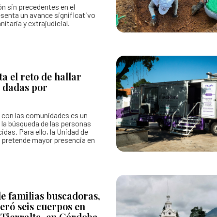
ón sin precedentes en el
esenta un avance significativo
itaria y extrajudicial.
a el reto de hallar
s dadas por
a con las comunidades es un
 la búsqueda de las personas
das. Para ello, la Unidad de
 pretende mayor presencia en
e familias buscadoras,
eró seis cuerpos en
Tierralta, en Córdoba