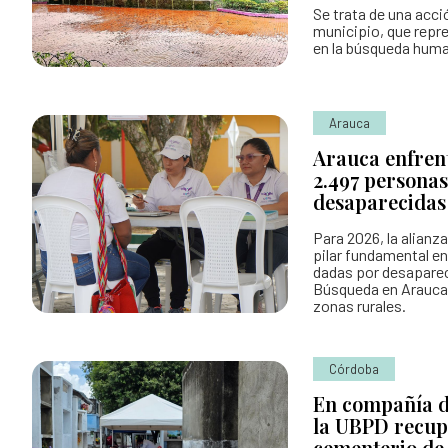
Se trata de una acci
municipio, que repr
en la búsqueda human
Arauca
Arauca enfrent
2.497 persona
desaparecidas
Para 2026, la alianz
pilar fundamental en
dadas por desapareci
Búsqueda en Arauca
zonas rurales.
Córdoba
En compañía d
la UBPD recup
cementerio de 