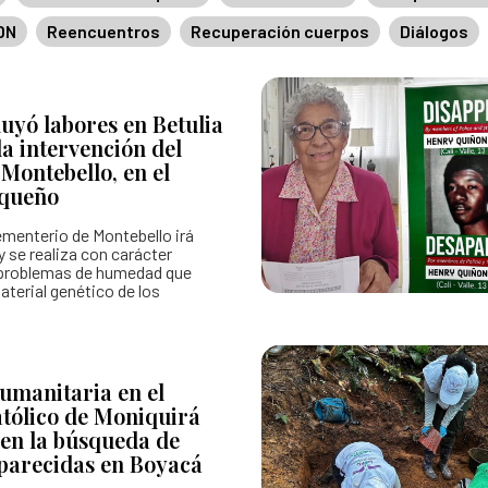
DN
Reencuentros
Recuperación cuerpos
Diálogos
 hojas de vida
Colaboración e innovación
Estándares para la Búsqueda de
Lineamientos de participación en la búsqueda
Listado de personas dadas por 
uyó labores en Betulia
Ruta de participación en la búsqueda
Mapa de lugares de interés foren
la intervención del
Montebello, en el
Banco de Iniciativas – Red de Apoyo Operativo 
Mapa de personas buscadoras se
oqueño
Así avanzamos
Generación de conocimiento para
ementerio de Montebello irá
y se realiza con carácter
a problemas de humedad que
aterial genético de los
umanitaria en el
tólico de Moniquirá
 en la búsqueda de
parecidas en Boyacá