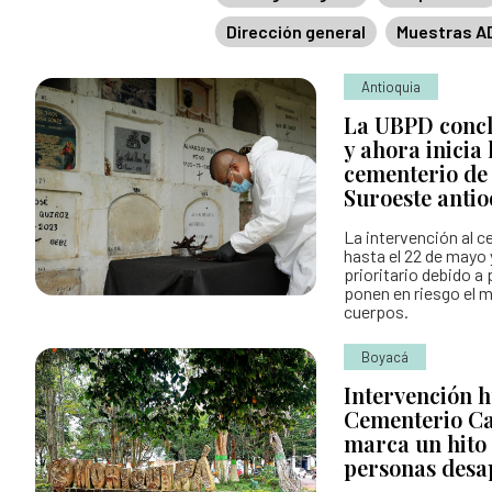
Dirección general
Muestras A
Entes y autoridades que vigilan
Banco de
Otras entidades relacionadas
Antioquia
La UBPD concl
y ahora inicia 
cementerio de 
Suroeste anti
La intervención al c
hasta el 22 de mayo 
prioritario debido 
ponen en riesgo el m
cuerpos.
Boyacá
Intervención h
Cementerio Ca
marca un hito
personas desa