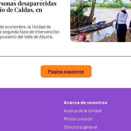
rsonas desaparecidas
io de Caldas, en
de noviembre, la Unidad de
la segunda fase de intervención
osanto del Valle de Aburrá.
Página siguiente
Acerca de nosotros
Acerca de la Unidad
Misión y visión
Directora general