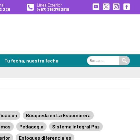
nal
Línea Exterior
2 226
(+57) 3162783918
Tu fecha, nuestra fecha
Buscar
Buscar
en
el
portal
ales de Búsqueda
es
ficación
Búsqueda en La Escombrera
zamos
Pedagogía
Sistema Integral Paz
 desaparecidas
erior
Enfoques diferenciales