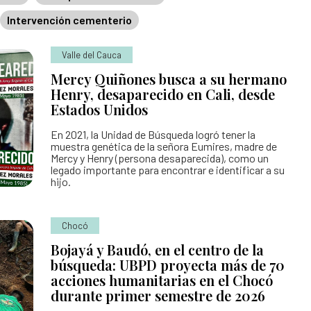
Intervención cementerio
 Personas Desaparecidas
desaparecidas
Valle del Cauca
Mercy Quiñones busca a su hermano
se para la búsqueda
Henry, desaparecido en Cali, desde
Estados Unidos
para la Búsqueda
gún solicitudes de búsqueda
En 2021, la Unidad de Búsqueda logró tener la
 la búsqueda
muestra genética de la señora Eumires, madre de
Mercy y Henry (persona desaparecida), como un
legado importante para encontrar e identificar a su
hijo.
Chocó
Bojayá y Baudó, en el centro de la
búsqueda: UBPD proyecta más de 70
acciones humanitarias en el Chocó
durante primer semestre de 2026