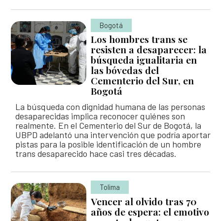
Solicitud de búsqueda | Entrega de información
Descripción general
Abecé de la Unidad de Búsqueda
ASÍ BUSCAMOS
Peticiones, Quejas, Reclamos, Sugerencias y/o
Bogotá
Diagnóstico de necesidades y problemas
Información de la entidad
Denuncias
Plan Nacional de Búsqueda
Los hombres trans se
HISTORIAS
resisten a desaparecer: la
Presupuesto participativo
Entes y autoridades que vigilan
Preguntas frecuentes
Planes Regionales de Búsqueda
búsqueda igualitaria en
Podcast
las bóvedas del
Contacto ciudadano
Otras entidades relacionadas
TU FECHA, NUESTRA FECHA
Notificaciones por aviso
Seguimiento a los Planes Regionales de Búsqueda
Cementerio del Sur, en
Especiales
Bogotá
Rendición de cuentas – UBPD
Notificaciones disciplinarias
Sistema Nacional de Búsqueda
Exposiciones
La búsqueda con dignidad humana de las personas
Buscar
Busca
Control social
en
desaparecidas implica reconocer quiénes son
Banco de hojas de vida
Pactos Regionales de Búsqueda
el
realmente. En el Cementerio del Sur de Bogotá, la
portal
Colaboración e innovación
UBPD adelantó una intervención que podría aportar
Universo de personas dadas por desaparecidas
pistas para la posible identificación de un hombre
Lineamientos de participación en la búsqueda
trans desaparecido hace casi tres décadas.
Estándares para la Búsqueda de Personas
Desaparecidas
Ruta de participación en la búsqueda
Tolima
Listado de personas dadas por desaparecidas
Banco de Iniciativas – Red de Apoyo Operativo para
Vencer al olvido tras 70
la Búsqueda
Mapa de lugares de interés forense para la búsqued
años de espera: el emotivo