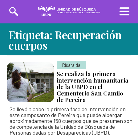
Saltar
Etiqueta:
Recuperación
Solicitudes de búsqueda
al
contenido
cuerpos
principal
Entrega de información
Risaralda
INICIO
Se realiza la primera
intervención humanitaria
SOBRE LA UBPD
de la UBPD en el
Cementerio San Camilo
Misión y visión
Línea Nacional
Línea Exterior
de Pereira
TRANSPARENCIA
01 8000-162
(+57)
Directora general
226
3162783918
Se llevó a cabo la primera fase de intervención en
este camposanto de Pereira que puede albergar
SERVICIO AL CIUDADANO
aproximadamente 158 cuerpos que se presumen son
Organigrama y directorio
de competencia de la Unidad de Búsqueda de
Sedes de la Unidad de Búsqueda
Personas dadas por Desaparecidas (UBPD).
Glosario de la búsqueda
PARTICIPA