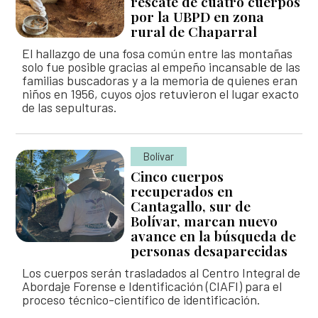
rescate de cuatro cuerpos
Así avanzamos
Mapa de personas buscadoras según solicitudes de
por la UBPD en zona
búsqueda
rural de Chaparral
El hallazgo de una fosa común entre las montañas
Generación de conocimiento para la búsqueda
solo fue posible gracias al empeño incansable de las
familias buscadoras y a la memoria de quienes eran
niños en 1956, cuyos ojos retuvieron el lugar exacto
de las sepulturas.
Bolívar
Cinco cuerpos
recuperados en
Cantagallo, sur de
Bolívar, marcan nuevo
avance en la búsqueda de
personas desaparecidas
Los cuerpos serán trasladados al Centro Integral de
Abordaje Forense e Identificación (CIAFI) para el
proceso técnico-científico de identificación.