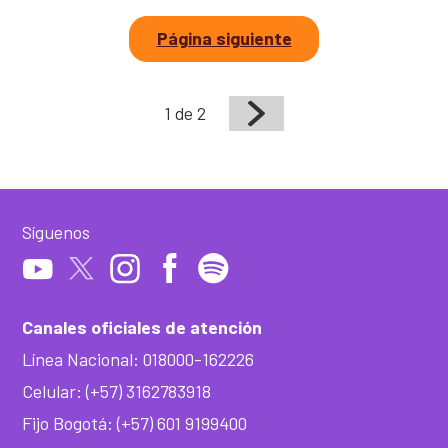
Página siguiente
1 de 2
Síguenos
Canales oficiales de atención
Línea Nacional: 018000-162226
Celular: (+57) 3162783918
Fijo Bogotá: (+57) 601 9199400