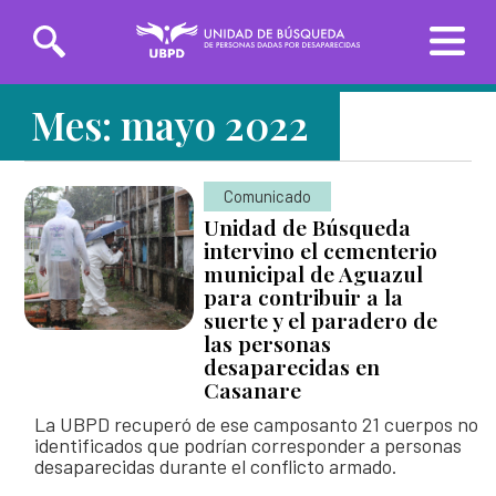
Saltar
Mes:
mayo 2022
Solicitudes de búsqueda
al
contenido
principal
Entrega de información
Comunicado
Unidad de Búsqueda
intervino el cementerio
INICIO
municipal de Aguazul
para contribuir a la
SOBRE LA UBPD
suerte y el paradero de
las personas
Misión y visión
Línea Nacional
Línea Exterior
desaparecidas en
TRANSPARENCIA
01 8000-162
(+57)
Casanare
Directora general
226
3162783918
La UBPD recuperó de ese camposanto 21 cuerpos no
SERVICIO AL CIUDADANO
Organigrama y directorio
identificados que podrían corresponder a personas
Sedes de la Unidad de Búsqueda
desaparecidas durante el conflicto armado.
Glosario de la búsqueda
PARTICIPA