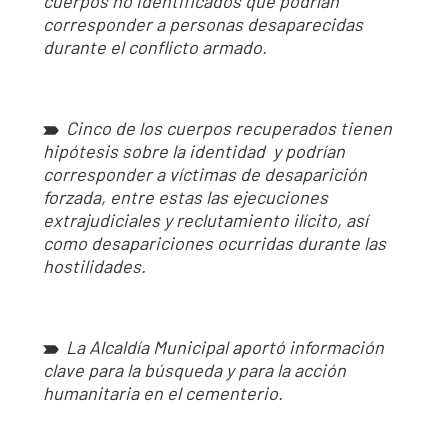
cuerpos no identificados que podrían
Así avanzamos
Mapa de personas buscadoras según solicitudes de
corresponder a personas desaparecidas
búsqueda
durante el conflicto armado.
Generación de conocimiento para la búsqueda
Cinco de los cuerpos recuperados tienen
hipótesis sobre la identidad y podrían
corresponder a víctimas de desaparición
forzada, entre estas las ejecuciones
extrajudiciales y reclutamiento ilícito, así
como desapariciones ocurridas durante las
hostilidades.
La Alcaldía Municipal aportó información
clave para la búsqueda y para la acción
humanitaria en el cementerio.