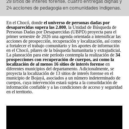
29 sitios de interés forense, cuatro entregas dignas y
Así avanzamos
Mapa de personas buscadoras según solicitudes de
24 acciones de pedagogía en comunidades indígenas.
búsqueda
En el Chocó, donde
el universo de personas dadas por
Generación de conocimiento para la búsqueda
desaparecidas supera las 2.800
, la Unidad de Búsqueda de
Personas Dadas por Desaparecidas (UBPD) proyecta para el
primer semestre de 2026 una agenda orientada a intensificar las
acciones de prospección, recuperación y localización, así como
a fortalecer el trabajo comunitario y los aportes de información
en el Chocó, pilares de la búsqueda humanitaria y extrajudicial.
La planeación para este período contempla la realización de
34
prospecciones con recuperación de cuerpos, así como la
localización de al menos 16 sitios de interés forense
en
diferentes municipios del departamento. Adicionalmente, se
proyecta la localización de 13 sitios de interés forense en el
municipio de Bojayá, asociados a un número indeterminado de
cuerpos, cuya intervención estará sujeta a la consolidación de
información confiable y a las condiciones de acceso y seguridad
en el territorio.