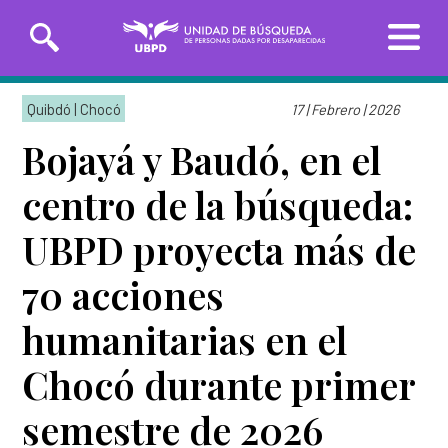
Saltar
Solicitudes de búsqueda
al
Quibdó | Chocó
17 | Febrero | 2026
contenido
principal
Bojayá y Baudó, en el
Entrega de información
centro de la búsqueda:
INICIO
UBPD proyecta más de
SOBRE LA UBPD
70 acciones
Misión y visión
Línea Nacional
Línea Exterior
humanitarias en el
TRANSPARENCIA
01 8000-162
(+57)
Directora general
226
3162783918
Chocó durante primer
SERVICIO AL CIUDADANO
Organigrama y directorio
semestre de 2026
Sedes de la Unidad de Búsqueda
Glosario de la búsqueda
PARTICIPA