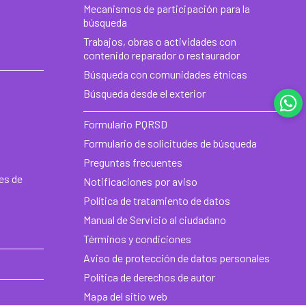
de
Mecanismos de participación para la
búsqueda
he
Trabajos, obras o actividades con
contenido reparador o restaurador
Búsqueda con comunidades étnicas
Búsqueda desde el exterior
Formulario PQRSD
Formulario de solicitudes de búsqueda
Preguntas frecuentes
es de
Notificaciones por aviso
Política de tratamiento de datos
Manual de Servicio al ciudadano
Términos y condiciones
Aviso de protección de datos personales
Política de derechos de autor
Mapa del sitio web