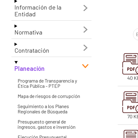
Información de la
Entes y autoridades que vigilan
Banco de
Entidad
Otras entidades relacionadas
Normativa
Contratación
Planeación
40 K
Programa de Transparencia y
Ética Pública - PTEP
Mapa de riesgos de corrupción
Seguimiento a los Planes
Regionales de Búsqueda
70 K
Presupuesto general de
ingresos, gastos e inversión
Ejecución Presupuestal