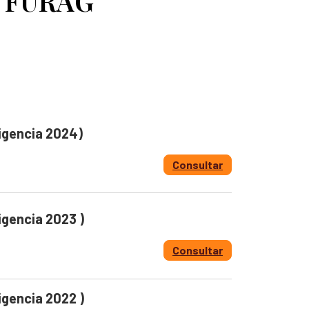
o FURAG
 Personas Desaparecidas
desaparecidas
se para la búsqueda
para la Búsqueda
gún solicitudes de búsqueda
igencia 2024)
 la búsqueda
Consultar
igencia 2023 )
Consultar
igencia 2022 )