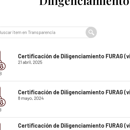
Diligenciamient
 hojas de vida
Colaboración e innovación
Estándares para la Búsqueda de
Lineamientos de participación en la búsqueda
Listado de personas dadas por 
Ruta de participación en la búsqueda
Mapa de lugares de interés foren
Banco de Iniciativas – Red de Apoyo Operativo 
Mapa de personas buscadoras se
Certificación de Diligenciamiento FURAG (v
Así avanzamos
Generación de conocimiento para
21 abril, 2025
B
Certificación de Diligenciamiento FURAG (v
8 mayo, 2024
B
Certificación de Diligenciamiento FURAG (v