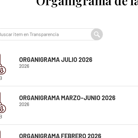
Organigrama de la
 hojas de vida
Colaboración e innovación
Estándares para la Búsqueda de
Lineamientos de participación en la búsqueda
Listado de personas dadas por 
Ruta de participación en la búsqueda
Mapa de lugares de interés foren
Banco de Iniciativas – Red de Apoyo Operativo 
Mapa de personas buscadoras se
ORGANIGRAMA JULIO 2026
Así avanzamos
Generación de conocimiento para
2026
B
ORGANIGRAMA MARZO-JUNIO 2026
2026
B
ORGANIGRAMA FEBRERO 2026