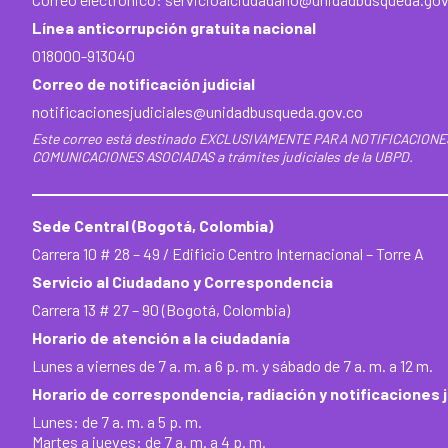
Línea anticorrupción gratuita nacional
018000-913040
Correo de notificación judicial
notificacionesjudiciales@unidadbusqueda.gov.co
Este correo está destinado EXCLUSIVAMENTE PARA NOTIFICACIONE
COMUNICACIONES ASOCIADAS a trámites judiciales de la UBPD.
Sede Central (Bogotá, Colombia)
Carrera 10 # 28 – 49 / Edificio Centro Internacional – Torre A
Servicio al Ciudadano y Correspondencia
Carrera 13 # 27 – 90 (Bogotá, Colombia)
Horario de atención a la ciudadanía
Lunes a viernes de 7 a. m. a 6 p. m. y sábado de 7 a. m. a 12 m.
Horario de correspondencia, radiación y notificaciones j
Lunes: de 7 a. m. a 5 p. m.
Martes a jueves: de 7 a. m. a 4 p. m.