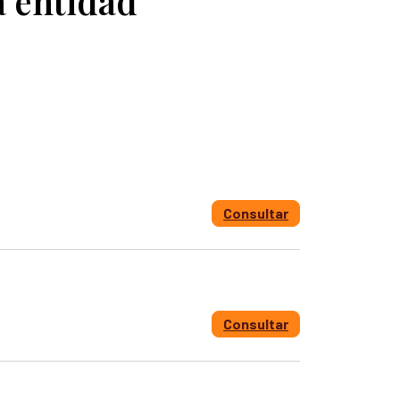
 entidad
 Personas Desaparecidas
desaparecidas
se para la búsqueda
para la Búsqueda
gún solicitudes de búsqueda
 la búsqueda
Consultar
Consultar