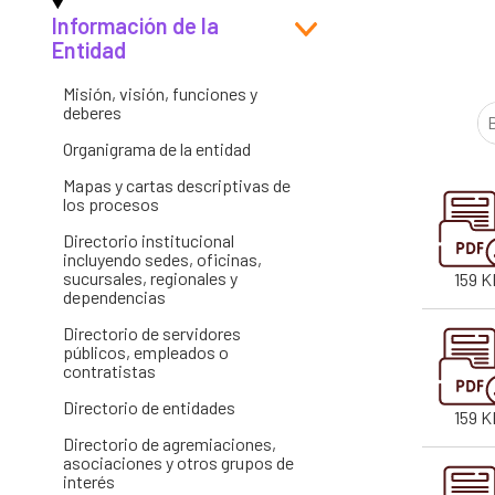
Información de la
Entes y autoridades que vigilan
Banco de
Entidad
Otras entidades relacionadas
Misión, visión, funciones y
deberes
Organigrama de la entidad
Mapas y cartas descriptivas de
los procesos
Directorio institucional
incluyendo sedes, oficinas,
sucursales, regionales y
159 K
dependencias
Directorio de servidores
públicos, empleados o
contratistas
Directorio de entidades
159 K
Directorio de agremiaciones,
asociaciones y otros grupos de
interés