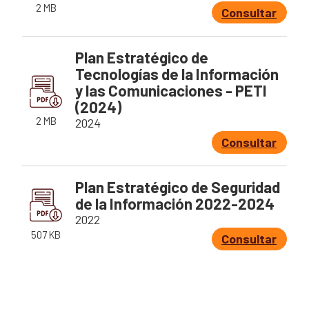
Así avanzamos
2 MB
Consultar
Mapa de personas buscadoras según solicitudes de
búsqueda
Plan Estratégico de
Generación de conocimiento para la búsqueda
Tecnologías de la Información
y las Comunicaciones - PETI
(2024)
2 MB
2024
Consultar
Plan Estratégico de Seguridad
de la Información 2022-2024
2022
507 KB
Consultar