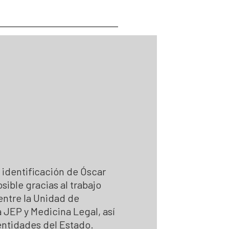
 Personas Desaparecidas
desaparecidas
se para la búsqueda
para la Búsqueda
gún solicitudes de búsqueda
 la búsqueda
e identificación de Óscar
sible gracias al trabajo
ntre la Unidad de
 JEP y Medicina Legal, así
ntidades del Estado.