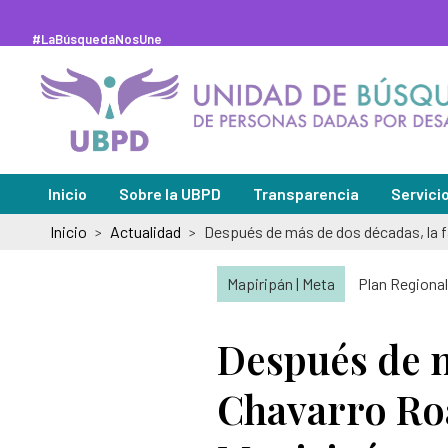
Saltar
al
contenido
#LaBúsquedaNosUne
principal
Inicio
Sobre la UBPD
Transparencia
Servici
Inicio
Actualidad
>
>
Misión y visión
Sedes de
Directora general
Solicitu
Mapiripán | Meta
Plan Regional
Organigrama y directorio
Peticion
Después de m
Glosario de la búsqueda
Pregunt
Chavarro Roa
Abecé de la Unidad de Búsqueda
Notifica
Información de la entidad
Notifica