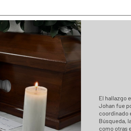
 hojas de vida
Colaboración e innovación
Estándares para la Búsqueda de
Lineamientos de participación en la búsqueda
Listado de personas dadas por 
Ruta de participación en la búsqueda
Mapa de lugares de interés foren
Banco de Iniciativas – Red de Apoyo Operativo 
Mapa de personas buscadoras se
Así avanzamos
Generación de conocimiento para
El hallazgo 
Johan fue po
coordinado e
Búsqueda, la
como otras e