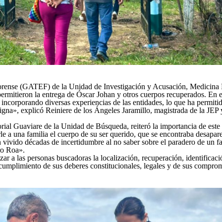
rense (GATEF) de la Unidad de Investigación y Acusación, Medicina 
rmitieron la entrega de Óscar Johan y otros cuerpos recuperados. En es
incorporando diversas experiencias de las entidades, lo que ha permit
digna», explicó Reiniere de los Ángeles Jaramillo, magistrada de la JEP 
rial Guaviare de la Unidad de Búsqueda, reiteró la importancia de este
le a una familia el cuerpo de su ser querido, que se encontraba desapare
n vivido décadas de incertidumbre al no saber sobre el paradero de un f
ro Roa».
r a las personas buscadoras la localización, recuperación, identificaci
 cumplimiento de sus deberes constitucionales, legales y de sus comprom