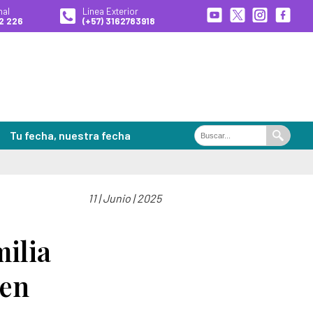
nal
Línea Exterior
2 226
(+57) 3162783918
Tu fecha, nuestra fecha
Buscar
Buscar
en
el
portal
11 | Junio | 2025
ales de Búsqueda
es
ilia
 en
 desaparecidas