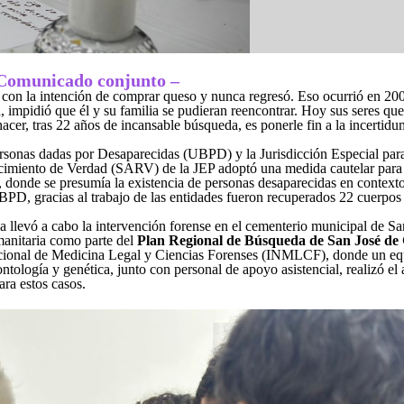
Comunicado conjunto –
con la intención de comprar queso y nunca regresó. Eso ocurrió en 200
, impidió que él y su familia se pudieran reencontrar. Hoy sus seres q
cer, tras 22 años de incansable búsqueda, es ponerle fin a la incertid
ersonas dadas por Desaparecidas (UBPD) y la Jurisdicción Especial para
cimiento de Verdad (SARV) de la JEP adoptó una medida cautelar para 
 donde se presumía la existencia de personas desaparecidas en contexto
 UBPD, gracias al trabajo de las entidades fueron recuperados 22 cuerpos
 llevó a cabo la intervención forense en el cementerio municipal de Sa
manitaria como parte del
Plan Regional de Búsqueda de San José de
 Nacional de Medicina Legal y Ciencias Forenses (INMLCF), donde un equ
tología y genética, junto con personal de apoyo asistencial, realizó el
ara estos casos.