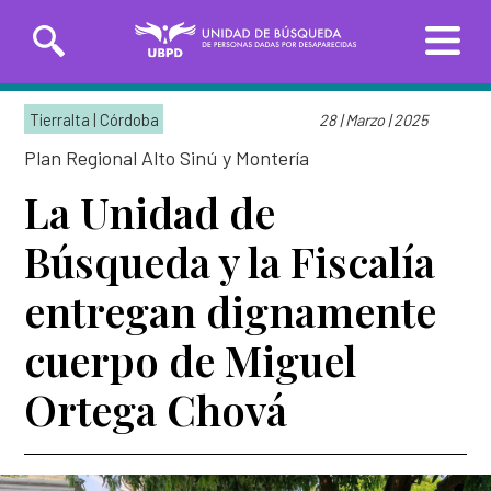
Saltar
Solicitudes de búsqueda
al
Tierralta | Córdoba
28 | Marzo | 2025
contenido
principal
Plan Regional Alto Sinú y Montería
Entrega de información
La Unidad de
Búsqueda y la Fiscalía
INICIO
entregan dignamente
SOBRE LA UBPD
Misión y visión
cuerpo de Miguel
Línea Nacional
Línea Exterior
TRANSPARENCIA
01 8000-162
(+57)
Directora general
226
3162783918
Ortega Chová
SERVICIO AL CIUDADANO
Organigrama y directorio
Sedes de la Unidad de Búsqueda
Glosario de la búsqueda
PARTICIPA