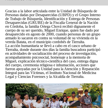
Así avanzamos
Mapa de personas buscadoras según solicitudes de
búsqueda
Gracias a la labor articulada entre la Unidad de Búsqueda de
Personas dadas por Desaparecidas (UBPD) y el Grupo Interno
de Trabajo de Búsqueda, Identificación y Entrega de Personas
Generación de conocimiento para la búsqueda
Desaparecidas (GRUBE) de la Fiscalía General de la Nación
en Córdoba, la familia Ortega Chová recibió dignamente el
cuerpo de su ser querido, Miguel Enrique, quien fue dado por
desaparecido en agosto de 2000, cuando personas de un grupo
armado lo sacaron en contra su voluntad de su vivienda en la
vereda Batata, en el municipio cordobés de Tierralta.
La acción humanitaria se llevó a cabo en el casco urbano de
Tierralta, donde durante dos días la familia buscadora participó
en actividades de socialización del proceso de investigación,
acompañamiento psicosocial, homenaje a la memoria de
Miguel, explicación técnico-científica del caso, entrega digna
del cuerpo, ceremonia religiosa e inhumación, acciones que
fueron apoyadas por la Unidad para la Atención y Reparación
Integral para las Víctimas, el Instituto Nacional de Medicina
Legal y Ciencias Forenses y la Alcaldía de Tierralta.