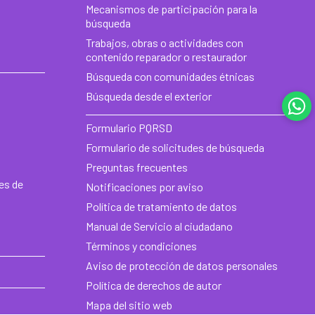
de
Mecanismos de participación para la
búsqueda
he
Trabajos, obras o actividades con
contenido reparador o restaurador
Búsqueda con comunidades étnicas
Búsqueda desde el exterior
Formulario PQRSD
Formulario de solicitudes de búsqueda
Preguntas frecuentes
es de
Notificaciones por aviso
Política de tratamiento de datos
Manual de Servicio al ciudadano
Términos y condiciones
Aviso de protección de datos personales
Política de derechos de autor
Mapa del sitio web