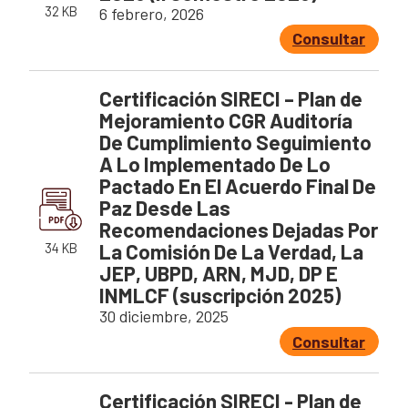
Así avanzamos
32 KB
6 febrero, 2026
Mapa de personas buscadoras según solicitudes de
búsqueda
Consultar
Generación de conocimiento para la búsqueda
Certificación SIRECI – Plan de
Mejoramiento CGR Auditoría
De Cumplimiento Seguimiento
A Lo Implementado De Lo
Pactado En El Acuerdo Final De
Paz Desde Las
Recomendaciones Dejadas Por
La Comisión De La Verdad, La
34 KB
JEP, UBPD, ARN, MJD, DP E
INMLCF (suscripción 2025)
30 diciembre, 2025
Consultar
Certificación SIRECI - Plan de