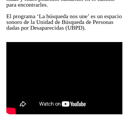
Así avanzamos
para encontrarles.
Mapa de personas buscadoras según solicitudes de
búsqueda
El programa ‘La búsqueda nos une’ es un espacio
sonoro de la Unidad de Búsqueda de Personas
Generación de conocimiento para la búsqueda
dadas por Desaparecidas (UBPD).