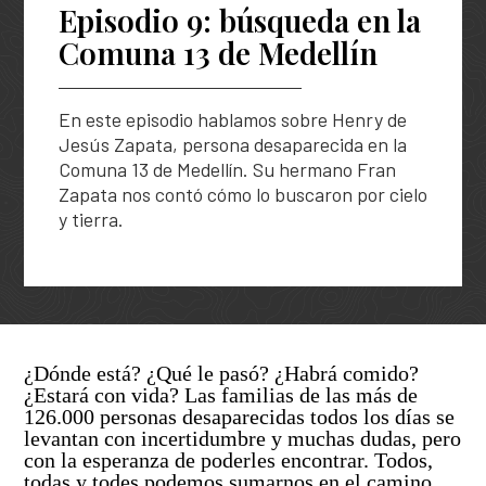
Solicitud de búsqueda | Entrega de información
Episodio 9: búsqueda en la
Descripción general
Abecé de la Unidad de Búsqueda
Comuna 13 de Medellín
ASÍ BUSCAMOS
Peticiones, Quejas, Reclamos, Sugerencias y/o
Diagnóstico de necesidades y problemas
Información de la entidad
Denuncias
Plan Nacional de Búsqueda
HISTORIAS
Presupuesto participativo
Entes y autoridades que vigilan
En este episodio hablamos sobre Henry de
Preguntas frecuentes
Planes Regionales de Búsqueda
Podcast
Jesús Zapata, persona desaparecida en la
Contacto ciudadano
Otras entidades relacionadas
TU FECHA, NUESTRA FECHA
Notificaciones por aviso
Comuna 13 de Medellín. Su hermano Fran
Seguimiento a los Planes Regionales de Búsqueda
Especiales
Zapata nos contó cómo lo buscaron por cielo
Rendición de cuentas – UBPD
Notificaciones disciplinarias
Sistema Nacional de Búsqueda
y tierra.
Exposiciones
Buscar
Busca
Control social
en
Banco de hojas de vida
Pactos Regionales de Búsqueda
el
portal
Colaboración e innovación
Universo de personas dadas por desaparecidas
Lineamientos de participación en la búsqueda
Estándares para la Búsqueda de Personas
¿Dónde está? ¿Qué le pasó? ¿Habrá comido?
Desaparecidas
Ruta de participación en la búsqueda
¿Estará con vida? Las familias de las más de
126.000 personas desaparecidas todos los días se
Listado de personas dadas por desaparecidas
Banco de Iniciativas – Red de Apoyo Operativo para
levantan con incertidumbre y muchas dudas, pero
la Búsqueda
con la esperanza de poderles encontrar. Todos,
Mapa de lugares de interés forense para la búsqued
todas y todes podemos sumarnos en el camino