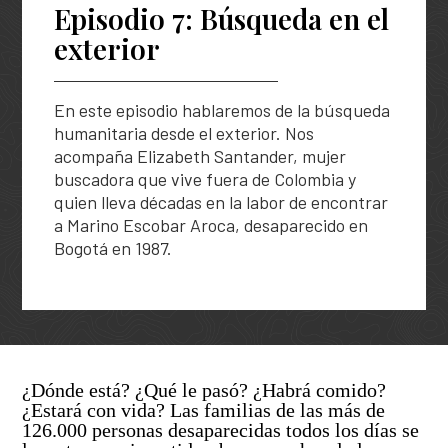
Solicitud de búsqueda | Entrega de información
Episodio 7: Búsqueda en el
Descripción general
Abecé de la Unidad de Búsqueda
exterior
ASÍ BUSCAMOS
Peticiones, Quejas, Reclamos, Sugerencias y/o
Diagnóstico de necesidades y problemas
Información de la entidad
Denuncias
Plan Nacional de Búsqueda
HISTORIAS
Presupuesto participativo
Entes y autoridades que vigilan
En este episodio hablaremos de la búsqueda
Preguntas frecuentes
Planes Regionales de Búsqueda
Podcast
humanitaria desde el exterior. Nos
Contacto ciudadano
Otras entidades relacionadas
TU FECHA, NUESTRA FECHA
Notificaciones por aviso
acompaña Elizabeth Santander, mujer
Seguimiento a los Planes Regionales de Búsqueda
Especiales
buscadora que vive fuera de Colombia y
Rendición de cuentas – UBPD
Notificaciones disciplinarias
Sistema Nacional de Búsqueda
quien lleva décadas en la labor de encontrar
Exposiciones
Buscar
Busca
a Marino Escobar Aroca, desaparecido en
Control social
en
Banco de hojas de vida
Pactos Regionales de Búsqueda
Bogotá en 1987.
el
portal
Colaboración e innovación
Universo de personas dadas por desaparecidas
Lineamientos de participación en la búsqueda
Estándares para la Búsqueda de Personas
Desaparecidas
Ruta de participación en la búsqueda
Listado de personas dadas por desaparecidas
¿Dónde está? ¿Qué le pasó? ¿Habrá comido?
Banco de Iniciativas – Red de Apoyo Operativo para
¿Estará con vida? Las familias de las más de
la Búsqueda
Mapa de lugares de interés forense para la búsqued
126.000 personas desaparecidas todos los días se