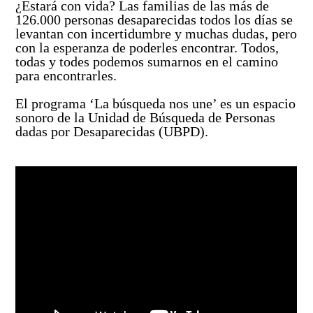
Así avanzamos
¿Estará con vida? Las familias de las más de
Mapa de personas buscadoras según solicitudes de
126.000 personas desaparecidas todos los días se
búsqueda
levantan con incertidumbre y muchas dudas, pero
con la esperanza de poderles encontrar. Todos,
Generación de conocimiento para la búsqueda
todas y todes podemos sumarnos en el camino
para encontrarles.
El programa ‘La búsqueda nos une’ es un espacio
sonoro de la Unidad de Búsqueda de Personas
dadas por Desaparecidas (UBPD).