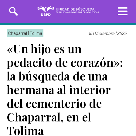
Saltar
Solicitudes de búsqueda
al
Chaparral | Tolima
15 | Diciembre | 2025
contenido
principal
«Un hijo es un
Entrega de información
pedacito de corazón»:
INICIO
la búsqueda de una
SOBRE LA UBPD
hermana al interior
Misión y visión
Línea Nacional
Línea Exterior
del cementerio de
TRANSPARENCIA
01 8000-162
(+57)
Directora general
226
3162783918
Chaparral, en el
SERVICIO AL CIUDADANO
Organigrama y directorio
Tolima
Sedes de la Unidad de Búsqueda
Glosario de la búsqueda
PARTICIPA