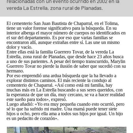
relacionadas con un evento ocurrido en 2002 en la
Así avanzamos
Mapa de personas buscadoras según solicitudes de
vereda La Estrella, zona rural de Planadas.
búsqueda
El cementerio San Juan Bautista de Chaparral, en el Tolima,
Generación de conocimiento para la búsqueda
tiene un valor forense significativo para la búsqueda. En su
interior alberga el mayor número de cuerpos no identificados en
el sur del departamento. Es por eso que varias familias se
encontraron allí, aunque extrañas entre sí. Las une un mismo
dolor y vacío.
Entre ellas está la familia Guerrero Tovar, de la vereda La
Estrella, zona rural de Planadas, que desde hace 23 años busca
a uno de sus parientes. A pesar del tiempo transcurrido, Marylin
Guerrero Tovar no pierde la ilusión de saber que sucedió con su
hermano.
Por eso emprendió una ardua búsqueda que la ha llevado a
explorar distintos caminos. El más reciente la condujo al
cementerio de Chaparral. «Así como está mi familia, hay
muchas más en La Estrella buscando a sus seres queridos, con
la esperanza de que un día, muy cercano, se va a hacer realidad
este sueño para todos», expresó.
Luego añadió: «Yo era muy pequeña cuando esto ocurrió, pero
sé lo que ha sufrido mi madre. Una mamá puede tener siete
hijos u ocho, pero ella ama a todos sus hijos por igual. Un hijo
es un pedacito de corazón».