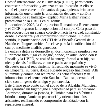
Comité Internacional de la Cruz Roja (CICR), permitiendo
contrastar información y avanzar en su ubicación. A ello se
sumó el aporte clave de firmantes de paz, quienes brindaron
información que orientó la priorización del caso y abrió la
posibilidad de su hallazgo», explicó María Esther Palacio,
profesional de la UBPD en el Tolima.
En octubre de 2023, la Corporación Humanitaria Reencuentros
y el CICR lograron la recuperación del cuerpo. Cada paso de
este proceso fue un avance colectivo hacia la verdad, construido
desde la confianza y el compromiso institucional. En este
sentido, la participación del CTI de la Fiscalía General de la
Nación en Ibagué también fue clave para la identificación del
cuerpo mediante análisis genéticos.
La entrega digna se desarrolló en dos momentos significativos.
El primero tuvo lugar en Ibagué, donde, en articulación con la
Fiscalía y la UBPD, se realizó la entrega formal a su hija, su
nieta y demás familiares, en un espacio acompañado y
dispuesto para el recogimiento. El segundo momento se vivió
en Chaparral, su tierra, donde Ricardo
regresó finalmente. Allí
su familia y comunidad realizaron los actos fúnebres y su
inhumación en el cementerio San Juan Bautista, cerrando el
ciclo con un gesto de arraigo y pertenencia.
Este último paso contó con el apoyo de la Alcaldía Municipal,
que garantizó un lugar digno a perpetuidad para su descanso.
Asimismo, durante la jornada, la Unidad para las Víctimas
brindó acompañamiento psicosocial y orientación a los
asistentes, reafirmando el compromiso del Estado con la
reparación integral.