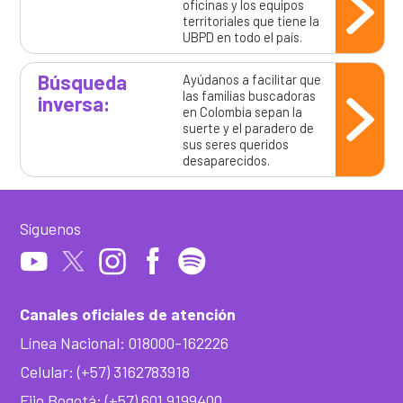
oficinas y los equipos
territoriales que tiene la
UBPD en todo el país.
Búsqueda
Ayúdanos a facilitar que
las familias buscadoras
inversa:
en Colombia sepan la
suerte y el paradero de
sus seres queridos
desaparecidos.
Síguenos
Canales oficiales de atención
Línea Nacional: 018000-162226
Celular: (+57) 3162783918
Fijo Bogotá: (+57) 601 9199400