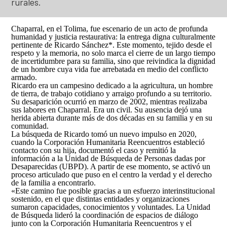
rurales.
Así avanzamos
Mapa de personas buscadoras según solicitudes de
búsqueda
Chaparral, en el Tolima, fue escenario de un acto de profunda
humanidad y justicia restaurativa: la entrega digna culturalmente
Generación de conocimiento para la búsqueda
pertinente de Ricardo Sánchez*. Este momento, tejido desde el
respeto y la memoria, no solo marca el cierre de un largo tiempo
de incertidumbre para su familia, sino que reivindica la dignidad
de un hombre cuya vida fue arrebatada en medio del conflicto
armado.
Ricardo era un campesino dedicado a la agricultura, un hombre
de tierra, de trabajo cotidiano y arraigo profundo a su territorio.
Su desaparición ocurrió en marzo de 2002, mientras realizaba
sus labores en Chaparral. Era un civil. Su ausencia dejó una
herida abierta durante más de dos décadas en su familia y en su
comunidad.
La búsqueda de Ricardo tomó un nuevo impulso en 2020,
cuando la Corporación Humanitaria Reencuentros estableció
contacto con su hija, documentó el caso y remitió la
información a la Unidad de Búsqueda de Personas dadas por
Desaparecidas (UBPD). A partir de ese momento, se activó un
proceso articulado que puso en el centro la verdad y el derecho
de la familia a encontrarlo.
«Este camino fue posible gracias a un esfuerzo interinstitucional
sostenido, en el que distintas entidades y organizaciones
sumaron capacidades, conocimientos y voluntades. La Unidad
de Búsqueda lideró la coordinación de espacios de diálogo
junto con la Corporación Humanitaria Reencuentros y el