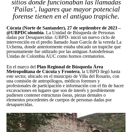
sitios donde funcionaban las llamadas
Así avanzamos
Mapa de personas buscadoras según solicitudes de
‘Pailas’, lugares que mayor potencial
búsqueda
forense tienen en el antiguo trapiche.
Generación de conocimiento para la búsqueda
Cúcuta (Norte de Santander), 27 de septiembre de 2023 –
@UBPDColombia
. La Unidad de Búsqueda de Personas
dadas por Desaparecidas -UBPD- inició un nuevo ciclo de
intervención en el predio llamado Juan García de la vereda La
Uchema, donde anteriormente estaba ubicado un trapiche que
presuntamente fue utilizado por las antiguas Autodefensas
Unidas de Colombia AUC como hornos crematorios.
En el marco del
Plan Regional de Búsqueda Área
Metropolitana de Cúcuta y Frontera
, la UBPD llegó hasta
este sector, ubicado en el municipio de Villa del Rosario, con
una comisión de antropólogos, médicos forenses y
profesionales de participación e información con el fin de hacer
excavaciones en lugares que son de interés y posiblemente
pudiesen contener estructuras óseas, piezas dentales o
elementos procedentes de cuerpos de personas dadas por
desaparecidas.