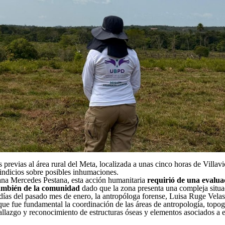
tas previas al área rural del Meta, localizada a unas cinco horas de Villa
 indicios sobre posibles inhumaciones.
ana Mercedes Pestana, esta acción humanitaria
requirió de una evalua
 también de la comunidad
dado que la zona presenta una compleja situa
 días del pasado mes de enero, la antropóloga forense, Luisa Ruge Velas
que fue fundamental la coordinación de las áreas de antropología, topogr
hallazgo y reconocimiento de estructuras óseas y elementos asociados a e