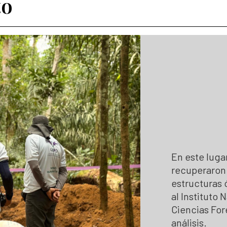
to
 hojas de vida
Colaboración e innovación
Estándares para la Búsqueda de
Lineamientos de participación en la búsqueda
Listado de personas dadas por 
Ruta de participación en la búsqueda
Mapa de lugares de interés foren
Banco de Iniciativas – Red de Apoyo Operativo 
Mapa de personas buscadoras se
Así avanzamos
Generación de conocimiento para
En este luga
recuperaron 
estructuras 
al Instituto
Ciencias For
análisis.