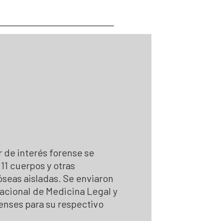
 Personas Desaparecidas
desaparecidas
se para la búsqueda
para la Búsqueda
gún solicitudes de búsqueda
 la búsqueda
r de interés forense se
11 cuerpos y otras
óseas aisladas. Se enviaron
 Nacional de Medicina Legal y
enses para su respectivo