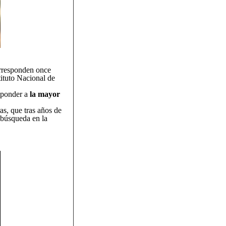
orresponden once
tituto Nacional de
esponder a
la mayor
s, que tras años de
 búsqueda en la