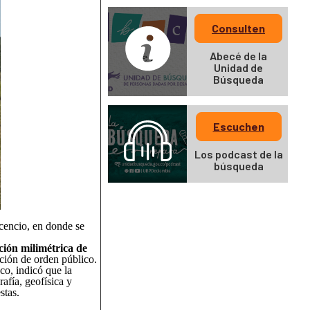
Consulten
Abecé de la
Unidad de
Búsqueda
Escuchen
Los podcast de la
búsqueda
vicencio, en donde se
ción milimétrica de
ción de orden público.
co, indicó que la
afía, geofísica y
stas.