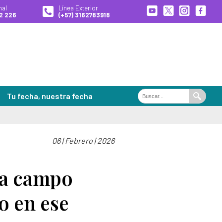
nal
Línea Exterior
2 226
(+57) 3162783918
Tu fecha, nuestra fecha
Buscar
Buscar
en
el
portal
06 | Febrero | 2026
ales de Búsqueda
es
a a campo
o en ese
 desaparecidas