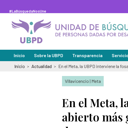
Saltar
al
contenido
#LaBúsquedaNosUne
principal
Inicio
Sobre la UBPD
Transparencia
Servici
Inicio
Actualidad
>
>
Misión y visión
Sedes de
Directora general
Solicitu
Villavicencio | Meta
Organigrama y directorio
Peticion
En el Meta, 
Glosario de la búsqueda
Pregunt
abierto más 
Abecé de la Unidad de Búsqueda
Notifica
Información de la entidad
Notifica