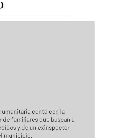
o
 Personas Desaparecidas
desaparecidas
se para la búsqueda
para la Búsqueda
gún solicitudes de búsqueda
 la búsqueda
humanitaria contó con la
n de familiares que buscan a
cidos y de un exinspector
el municipio.