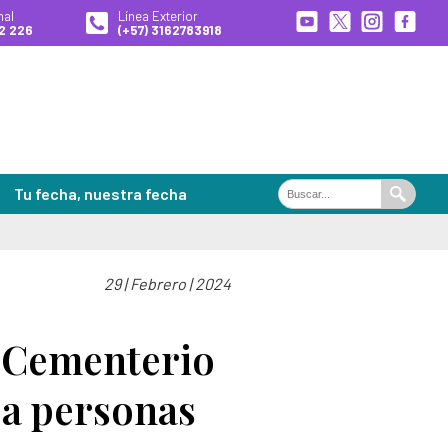
nal
Línea Exterior
2 226
(+57) 3162783918
Tu fecha, nuestra fecha
Buscar
Buscar
en
el
portal
29 | Febrero | 2024
ales de Búsqueda
es
l Cementerio
 a personas
 desaparecidas