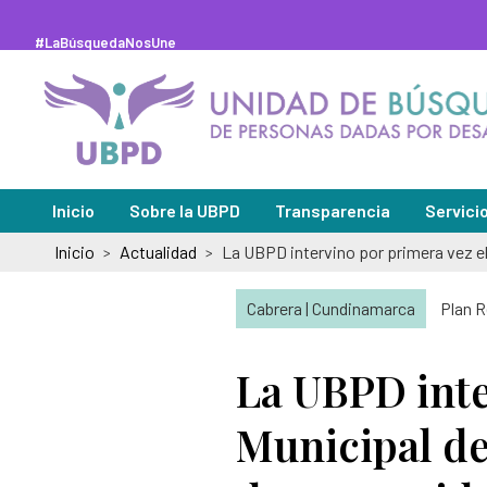
Saltar
al
contenido
#LaBúsquedaNosUne
principal
Inicio
Sobre la UBPD
Transparencia
Servici
Inicio
Actualidad
>
>
Misión y visión
Sedes de
Directora general
Solicitu
Cabrera | Cundinamarca
Plan R
Organigrama y directorio
Peticion
La UBPD inte
Glosario de la búsqueda
Pregunt
Municipal de
Abecé de la Unidad de Búsqueda
Notifica
Información de la entidad
Notifica