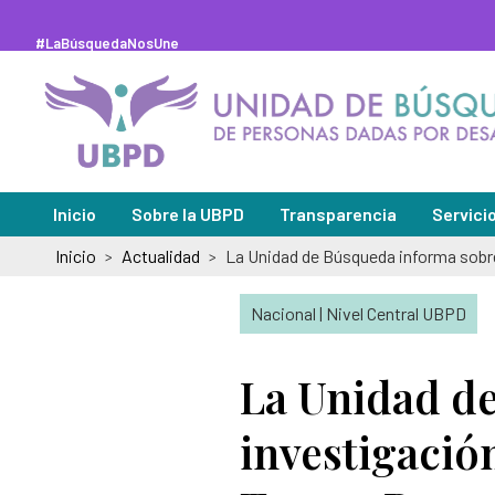
Saltar
al
contenido
#LaBúsquedaNosUne
principal
Inicio
Sobre la UBPD
Transparencia
Servici
Inicio
Actualidad
>
>
Misión y visión
Sedes de
Directora general
Solicitu
Nacional | Nivel Central UBPD
Organigrama y directorio
Peticion
La Unidad de
Glosario de la búsqueda
Pregunt
investigació
Abecé de la Unidad de Búsqueda
Notifica
Información de la entidad
Notifica