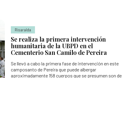
Risaralda
Se realiza la primera intervención
humanitaria de la UBPD en el
Cementerio San Camilo de Pereira
Se llevó a cabo la primera fase de intervención en este
camposanto de Pereira que puede albergar
aproximadamente 158 cuerpos que se presumen son de
competencia de la Unidad de Búsqueda de Personas
dadas por Desaparecidas (UBPD).
Búsqueda inversa:
Ayúdanos a facilitar que las familias
buscadoras en Colombia sepan la
suerte y el paradero de sus seres
queridos desaparecidos.