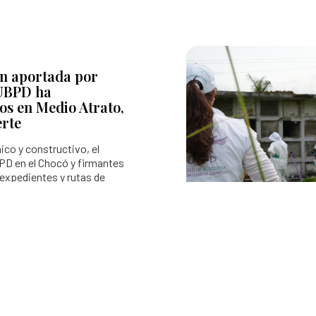
ón aportada por
 UBPD ha
s en Medio Atrato,
erte
ico y constructivo, el
BPD en el Chocó y firmantes
 expedientes y rutas de
estas a las familias de las
cidas.
Sedes:
Conoce cada una de las oficinas y los
equipos territoriales que tiene la UBPD
en todo el país.