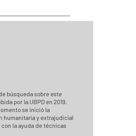
 Personas Desaparecidas
desaparecidas
se para la búsqueda
para la Búsqueda
gún solicitudes de búsqueda
 la búsqueda
 de búsqueda sobre este
ibida por la UBPD en 2019.
mento se inició la
n humanitaria y extrajudicial
 con la ayuda de técnicas