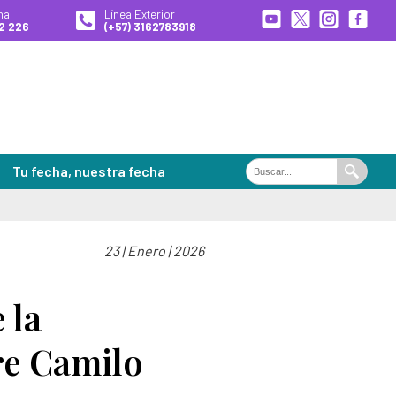
nal
Línea Exterior
2 226
(+57) 3162783918
Tu fecha, nuestra fecha
Buscar
Buscar
en
el
portal
23 | Enero | 2026
ales de Búsqueda
es
 la
re Camilo
 desaparecidas