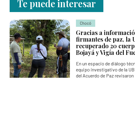
Te puede interesar
Chocó
Gracias a informaci
firmantes de paz, la
recuperado 20 cuerpo
Bojayá y Vigía del Fu
En un espacio de diálogo técn
equipo investigativo de la U
del Acuerdo de Paz revisaron
acción para agilizar las respu
personas dadas por desapare
Solicitudes de búsqueda:
¿Buscas a una persona dada por
desaparecida por el conflicto armado?