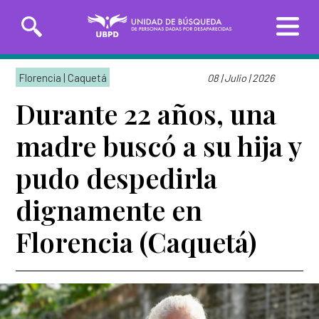
Saltar
Solicitudes de búsqueda
al
Florencia | Caquetá
08 | Julio | 2026
contenido
principal
Durante 22 años, una
Entrega de información
madre buscó a su hija y
INICIO
pudo despedirla
SOBRE LA UBPD
dignamente en
Misión y visión
Línea Nacional
Línea Exterior
Florencia (Caquetá)
TRANSPARENCIA
01 8000-162
(+57)
Directora general
226
3162783918
SERVICIO AL CIUDADANO
Organigrama y directorio
Sedes de la Unidad de Búsqueda
Glosario de la búsqueda
PARTICIPA