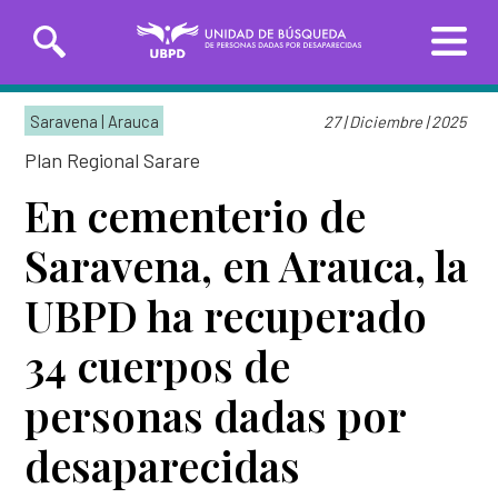
Saltar
Solicitudes de búsqueda
al
Saravena | Arauca
27 | Diciembre | 2025
contenido
principal
Plan Regional Sarare
Entrega de información
En cementerio de
Saravena, en Arauca, la
INICIO
UBPD ha recuperado
SOBRE LA UBPD
Misión y visión
34 cuerpos de
Línea Nacional
Línea Exterior
TRANSPARENCIA
01 8000-162
(+57)
Directora general
226
3162783918
personas dadas por
SERVICIO AL CIUDADANO
Organigrama y directorio
desaparecidas
Sedes de la Unidad de Búsqueda
Glosario de la búsqueda
PARTICIPA