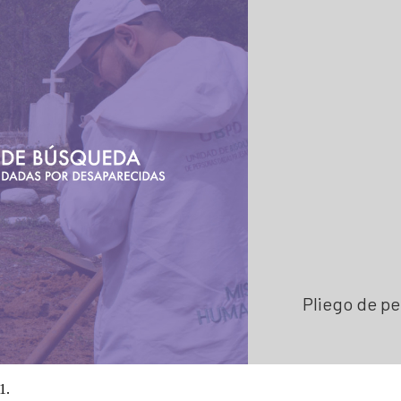
 hojas de vida
Colaboración e innovación
Estándares para la Búsqueda de
Lineamientos de participación en la búsqueda
Listado de personas dadas por 
Ruta de participación en la búsqueda
Mapa de lugares de interés foren
Banco de Iniciativas – Red de Apoyo Operativo 
Mapa de personas buscadoras se
Así avanzamos
Generación de conocimiento para
Pliego de pe
1.