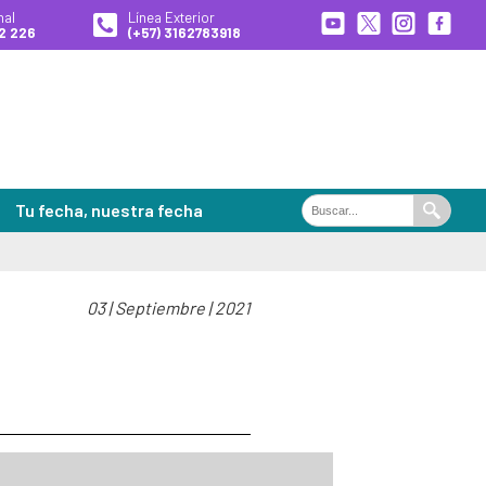
nal
Línea Exterior
2 226
(+57) 3162783918
Tu fecha, nuestra fecha
Buscar
Buscar
en
el
portal
03 | Septiembre | 2021
ales de Búsqueda
es
 desaparecidas