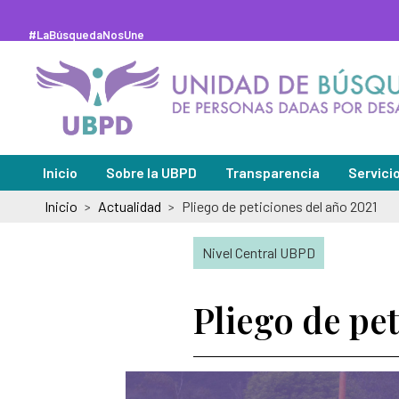
Saltar
al
contenido
#LaBúsquedaNosUne
principal
Inicio
Sobre la UBPD
Transparencia
Servici
Inicio
Actualidad
Pliego de peticiones del año 2021
>
>
Misión y visión
Sedes de
Directora general
Solicitu
Nivel Central UBPD
Organigrama y directorio
Peticion
Pliego de pe
Glosario de la búsqueda
Pregunt
Abecé de la Unidad de Búsqueda
Notifica
Información de la entidad
Notifica