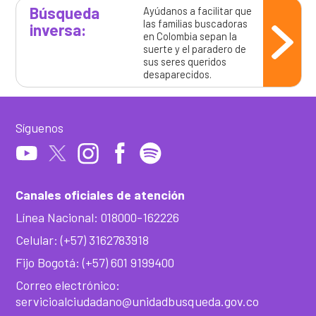
Búsqueda
Ayúdanos a facilitar que
las familias buscadoras
inversa:
en Colombia sepan la
suerte y el paradero de
sus seres queridos
desaparecidos.
Síguenos
Canales oficiales de atención
Línea Nacional: 018000-162226
Celular: (+57) 3162783918
Fijo Bogotá: (+57) 601 9199400
Correo electrónico:
servicioalciudadano@unidadbusqueda.gov.co