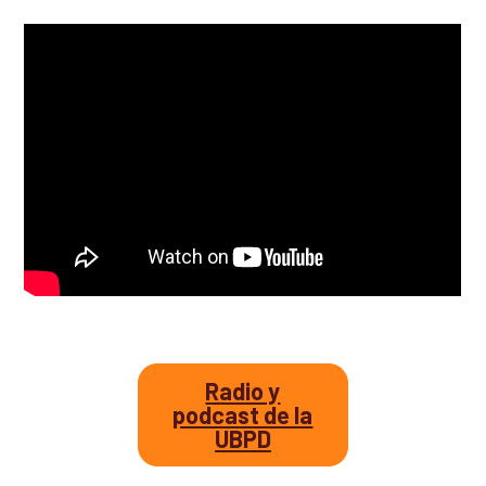
Así avanzamos
Mapa de personas buscadoras según solicitudes de
búsqueda
Generación de conocimiento para la búsqueda
Radio y
podcast de la
UBPD