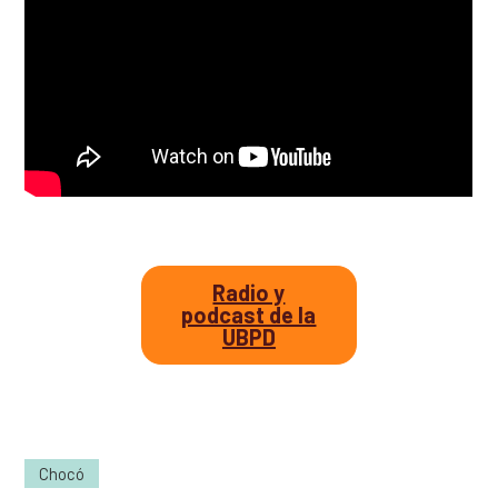
Así avanzamos
Mapa de personas buscadoras según solicitudes de
búsqueda
Generación de conocimiento para la búsqueda
Radio y
podcast de la
UBPD
Chocó