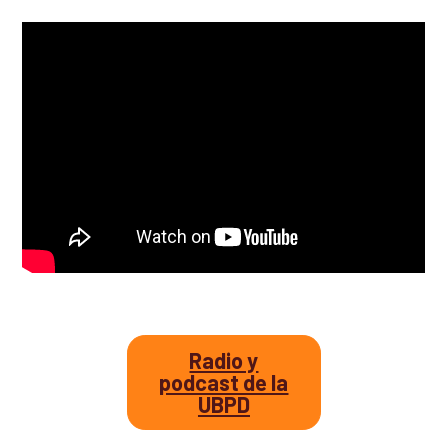
Así avanzamos
Mapa de personas buscadoras según solicitudes de
búsqueda
Generación de conocimiento para la búsqueda
Radio y
podcast de la
UBPD