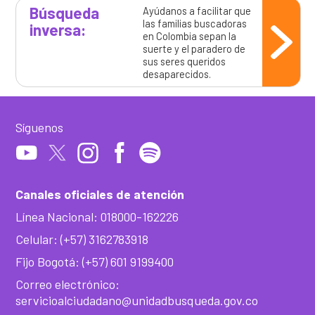
Búsqueda
Ayúdanos a facilitar que
las familias buscadoras
inversa:
en Colombia sepan la
suerte y el paradero de
sus seres queridos
desaparecidos.
Síguenos
Canales oficiales de atención
Línea Nacional: 018000-162226
Celular: (+57) 3162783918
Fijo Bogotá: (+57) 601 9199400
Correo electrónico:
servicioalciudadano@unidadbusqueda.gov.co