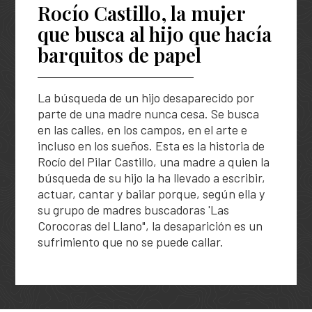
Solicitud de búsqueda | Entrega de información
Rocío Castillo, la mujer
Descripción general
Abecé de la Unidad de Búsqueda
que busca al hijo que hacía
ASÍ BUSCAMOS
Peticiones, Quejas, Reclamos, Sugerencias y/o
Diagnóstico de necesidades y problemas
Información de la entidad
barquitos de papel
Denuncias
Plan Nacional de Búsqueda
HISTORIAS
Presupuesto participativo
Entes y autoridades que vigilan
Preguntas frecuentes
Planes Regionales de Búsqueda
Podcast
La búsqueda de un hijo desaparecido por
Contacto ciudadano
Otras entidades relacionadas
TU FECHA, NUESTRA FECHA
Notificaciones por aviso
Seguimiento a los Planes Regionales de Búsqueda
parte de una madre nunca cesa. Se busca
Especiales
Rendición de cuentas – UBPD
en las calles, en los campos, en el arte e
Notificaciones disciplinarias
Sistema Nacional de Búsqueda
incluso en los sueños. Esta es la historia de
Exposiciones
Buscar
Busca
Control social
Rocío del Pilar Castillo, una madre a quien la
en
Banco de hojas de vida
Pactos Regionales de Búsqueda
el
búsqueda de su hijo la ha llevado a escribir,
portal
Colaboración e innovación
actuar, cantar y bailar porque, según ella y
Universo de personas dadas por desaparecidas
su grupo de madres buscadoras 'Las
Lineamientos de participación en la búsqueda
Estándares para la Búsqueda de Personas
Corocoras del Llano", la desaparición es un
Desaparecidas
sufrimiento que no se puede callar.
Ruta de participación en la búsqueda
Listado de personas dadas por desaparecidas
Banco de Iniciativas – Red de Apoyo Operativo para
la Búsqueda
Mapa de lugares de interés forense para la búsqued