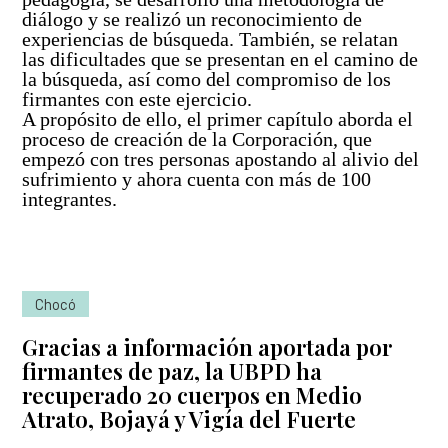
Así avanzamos
Mapa de personas buscadoras según solicitudes de
diálogo y se realizó un reconocimiento de
experiencias de búsqueda. También, se relatan
búsqueda
las dificultades que se presentan en el camino de
la búsqueda, así como del compromiso de los
Generación de conocimiento para la búsqueda
firmantes con este ejercicio.
A propósito de ello, el primer capítulo aborda el
proceso de creación de la Corporación, que
empezó con tres personas apostando al alivio del
sufrimiento y ahora cuenta con más de 100
integrantes.
Chocó
Gracias a información aportada por
firmantes de paz, la UBPD ha
recuperado 20 cuerpos en Medio
Atrato, Bojayá y Vigía del Fuerte