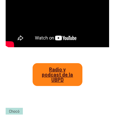
Así avanzamos
Mapa de personas buscadoras según solicitudes de
búsqueda
Generación de conocimiento para la búsqueda
Radio y
podcast de la
UBPD
Chocó