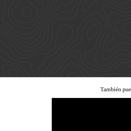
Entes y autoridades que vigilan
Banco de
Otras entidades relacionadas
También pued