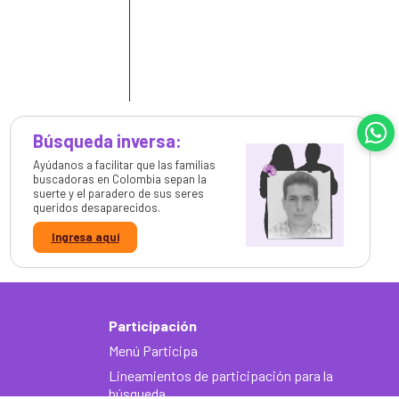
de
he
Búsqueda inversa:
Ayúdanos a facilitar que las familias
buscadoras en Colombia sepan la
suerte y el paradero de sus seres
queridos desaparecidos.
Ingresa aquí
Participación
Menú Participa
Lineamientos de participación para la
búsqueda