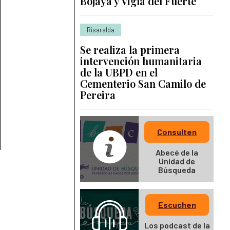
Bojayá y Vigía del Fuerte
Risaralda
Se realiza la primera
intervención humanitaria
de la UBPD en el
Cementerio San Camilo de
Pereira
Consulten
Abecé de la
Unidad de
Búsqueda
Escuchen
Los podcast de la