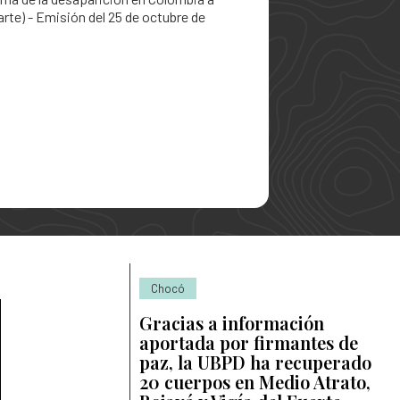
rte) - Emisión del 25 de octubre de
 Personas Desaparecidas
desaparecidas
se para la búsqueda
para la Búsqueda
gún solicitudes de búsqueda
 la búsqueda
Chocó
Gracias a información
aportada por firmantes de
paz, la UBPD ha recuperado
20 cuerpos en Medio Atrato,