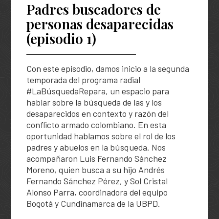
Solicitud de búsqueda | Entrega de información
Padres buscadores de
Descripción general
Abecé de la Unidad de Búsqueda
personas desaparecidas
ASÍ BUSCAMOS
Peticiones, Quejas, Reclamos, Sugerencias y/o
Diagnóstico de necesidades y problemas
Información de la entidad
(episodio 1)
Denuncias
Plan Nacional de Búsqueda
HISTORIAS
Presupuesto participativo
Entes y autoridades que vigilan
Preguntas frecuentes
Planes Regionales de Búsqueda
Podcast
Con este episodio, damos inicio a la segunda
Contacto ciudadano
Otras entidades relacionadas
TU FECHA, NUESTRA FECHA
Notificaciones por aviso
Seguimiento a los Planes Regionales de Búsqueda
temporada del programa radial
Especiales
Rendición de cuentas – UBPD
#LaBúsquedaRepara, un espacio para
Notificaciones disciplinarias
Sistema Nacional de Búsqueda
hablar sobre la búsqueda de las y los
Exposiciones
Buscar
Busca
Control social
desaparecidos en contexto y razón del
en
Banco de hojas de vida
Pactos Regionales de Búsqueda
el
conflicto armado colombiano. En esta
portal
Colaboración e innovación
oportunidad hablamos sobre el rol de los
Universo de personas dadas por desaparecidas
padres y abuelos en la búsqueda. Nos
Lineamientos de participación en la búsqueda
Estándares para la Búsqueda de Personas
acompañaron Luis Fernando Sánchez
Desaparecidas
Moreno, quien busca a su hijo Andrés
Ruta de participación en la búsqueda
Fernando Sánchez Pérez, y Sol Cristal
Listado de personas dadas por desaparecidas
Banco de Iniciativas – Red de Apoyo Operativo para
Alonso Parra, coordinadora del equipo
la Búsqueda
Bogotá y Cundinamarca de la UBPD.
Mapa de lugares de interés forense para la búsqued