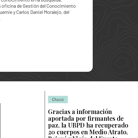
la oficina de Gestión del Conocimiento
 Personas Desaparecidas
ernie y Carlos Daniel Moralejo, del
.
desaparecidas
se para la búsqueda
para la Búsqueda
gún solicitudes de búsqueda
 la búsqueda
Chocó
Gracias a información
aportada por firmantes de
paz, la UBPD ha recuperado
20 cuerpos en Medio Atrato,