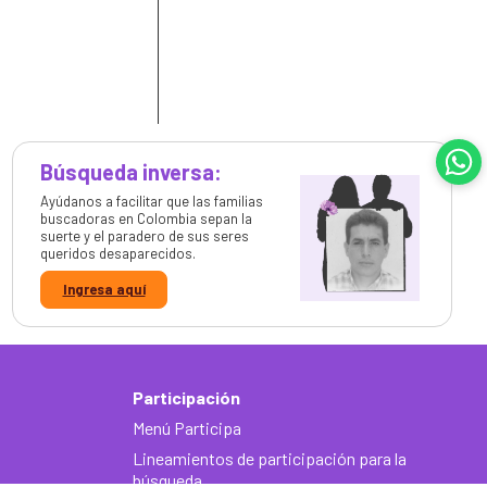
de
he
Búsqueda inversa:
Ayúdanos a facilitar que las familias
buscadoras en Colombia sepan la
suerte y el paradero de sus seres
queridos desaparecidos.
Ingresa aquí
Participación
Menú Participa
Lineamientos de participación para la
búsqueda