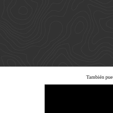
Entes y autoridades que vigilan
Banco de
Otras entidades relacionadas
También pued