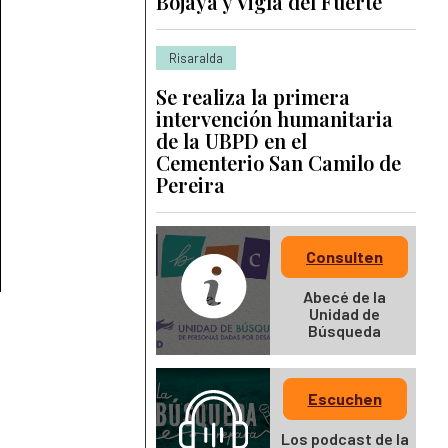
Bojayá y Vigía del Fuerte
Risaralda
Se realiza la primera
intervención humanitaria
de la UBPD en el
Cementerio San Camilo de
Pereira
Consulten
Abecé de la
Unidad de
Búsqueda
Escuchen
Los podcast de la