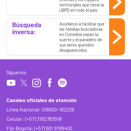
territoriales que tiene la
UBPD en todo el país.
Búsqueda
Ayúdanos a facilitar que
las familias buscadoras
inversa:
en Colombia sepan la
suerte y el paradero de
sus seres queridos
desaparecidos.
Síguenos
Canales oficiales de atención
Línea Nacional: 018000-162226
Celular: (+57) 3162783918
Fijo Bogotá: (+57) 601 9199400