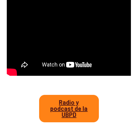
Así avanzamos
Mapa de personas buscadoras según solicitudes de
búsqueda
Generación de conocimiento para la búsqueda
Radio y
podcast de la
UBPD