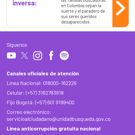
inversa:
en Colombia sepan la
suerte y el paradero de
sus seres queridos
desaparecidos.
Síguenos
Canales oficiales de atención
Línea Nacional: 018000-162226
Celular: (+57) 3162783918
Fijo Bogotá: (+57) 601 9199400
Correo electrónico:
servicioalciudadano@unidadbusqueda.gov.co
Línea anticorrupción gratuita nacional