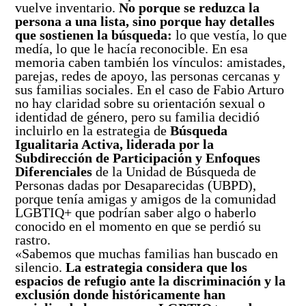
Así avanzamos
vuelve inventario.
No porque se reduzca la
Mapa de personas buscadoras según solicitudes de
persona a una lista, sino porque hay detalles
búsqueda
que sostienen la búsqueda:
lo que vestía, lo que
medía, lo que le hacía reconocible. En esa
Generación de conocimiento para la búsqueda
memoria caben también los vínculos: amistades,
parejas, redes de apoyo, las personas cercanas y
sus familias sociales. En el caso de Fabio Arturo
no hay claridad sobre su orientación sexual o
identidad de género, pero su familia decidió
incluirlo en la estrategia de
Búsqueda
Igualitaria Activa, liderada por la
Subdirección de Participación y Enfoques
Diferenciales
de la Unidad de Búsqueda de
Personas dadas por Desaparecidas (UBPD),
porque tenía amigas y amigos de la comunidad
LGBTIQ+ que podrían saber algo o haberlo
conocido en el momento en que se perdió su
rastro.
«Sabemos que muchas familias han buscado en
silencio.
La estrategia considera que los
espacios de refugio ante la discriminación y la
exclusión donde históricamente han