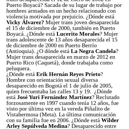
Puerto Boyacá? Sacada de su lugar de trabajo por
hombres armados en un hecho relacionado con
violencia motivada por prejuicio. ¿Dónde está
Vicky Álvarez?
Mujer trans joven desaparecida
el 15 de diciembre de 2000, también en Puerto
Boyacá. ¿Dónde está
Lucerito Morales
? Mujer
trans adolescente de 13 años desaparecida el 15
de diciembre de 2000 en Puerto Berrío
(Antioquia). ¿O dónde está
La Negra Candela
?
Mujer trans desaparecida en marzo de 2012 en
Puerto Rico (Caquetá), donde trabajaba como
peluquera.
¿Dónde está
Erik Hernán Reyes Prieto
?
Hombre con orientación sexual diversa
desaparecido en Bogotá el 1 de julio de 2005,
quien frecuentaba las calles 13 y 19. ¿Dónde
está
José Yuri Fernández Martínez
? Reclutado
forzosamente en 1997 cuando tenía 12 años, fue
visto por última vez en la vereda Piñalito de
Vistahermosa (Meta). La última comunicación
con su familia fue en 2006. ¿Dónde está
Wilder
Arley Sepúlveda Medina
? Desaparecido entre