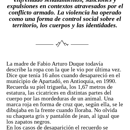
Solicitud de búsqueda | Entrega de información
expulsiones en contextos atravesados por el
Descripción general
Abecé de la Unidad de Búsqueda
conflicto armado. La violencia ha operado
ASÍ BUSCAMOS
Peticiones, Quejas, Reclamos, Sugerencias y/o
como una forma de control social sobre el
Diagnóstico de necesidades y problemas
Información de la entidad
Denuncias
Plan Nacional de Búsqueda
territorio, los cuerpos y las identidades.
HISTORIAS
Presupuesto participativo
Entes y autoridades que vigilan
Preguntas frecuentes
Planes Regionales de Búsqueda
Podcast
Contacto ciudadano
Otras entidades relacionadas
TU FECHA, NUESTRA FECHA
Notificaciones por aviso
Seguimiento a los Planes Regionales de Búsqueda
Especiales
Rendición de cuentas – UBPD
Notificaciones disciplinarias
Sistema Nacional de Búsqueda
Exposiciones
Buscar
Busca
La madre de Fabio Arturo Duque todavía
Control social
en
Banco de hojas de vida
Pactos Regionales de Búsqueda
describe la ropa con la que le vio por última vez.
el
Dice que tenía 16 años cuando desapareció en el
portal
Colaboración e innovación
municipio de Apartadó, en Antioquia, en 1990.
Universo de personas dadas por desaparecidas
Recuerda su piel trigueña, los 1,67 metros de
Lineamientos de participación en la búsqueda
estatura, las cicatrices en distintas partes del
Estándares para la Búsqueda de Personas
cuerpo por las mordeduras de un animal. Una
Desaparecidas
Ruta de participación en la búsqueda
marca roja en forma de cruz que, según ella, se le
dibujaba en la frente cuando lloraba. No olvida
Listado de personas dadas por desaparecidas
Banco de Iniciativas – Red de Apoyo Operativo para
su chaqueta gris y pantalón de jean, al igual que
la Búsqueda
los zapatos negros.
Mapa de lugares de interés forense para la búsqued
En los casos de desaparición el recuerdo se