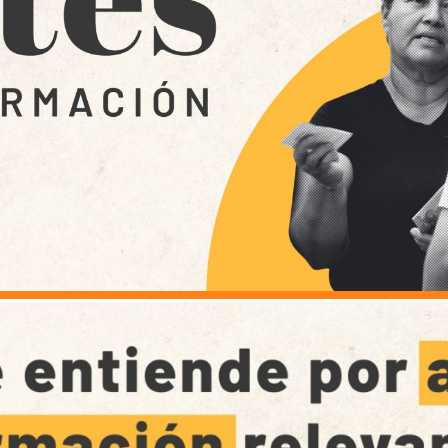
 hojas de vida
Colaboración e innovación
Estándares para la Búsqueda de
Lineamientos de participación en la búsqueda
Listado de personas dadas por 
Ruta de participación en la búsqueda
Mapa de lugares de interés foren
Banco de Iniciativas – Red de Apoyo Operativo 
Mapa de personas buscadoras se
Así avanzamos
Generación de conocimiento para