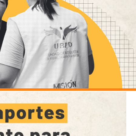
 Personas Desaparecidas
desaparecidas
se para la búsqueda
para la Búsqueda
gún solicitudes de búsqueda
 la búsqueda