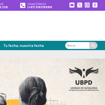
nal
Línea Exterior
2 226
(+57) 3162783918
Tu fecha, nuestra fecha
Buscar
Buscar
en
el
portal
ales de Búsqueda
es
 desaparecidas