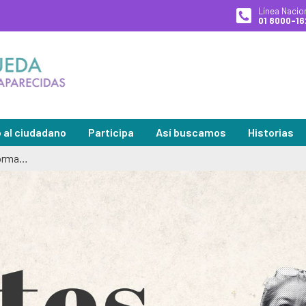
Línea Nacio
01 8000-16
o al ciudadano
Participa
Así buscamos
Historias
¿Qué se entiende por aportes de información?
 la Unidad de Búsqueda
Descripción general
Plan Nacional de Búsqueda
Podcast
d de búsqueda | Entrega de información
Diagnóstico de necesidades y problemas
Planes Regionales de Búsqueda
Especiales
es, Quejas, Reclamos, Sugerencias y/o Denuncias
Presupuesto participativo
Seguimiento a los Planes Region
Exposicion
as frecuentes
Contacto ciudadano
Sistema Nacional de Búsqueda
ciones por aviso
Rendición de cuentas – UBPD
Pactos Regionales de Búsqueda
ciones disciplinarias
Control social
Universo de personas dadas por