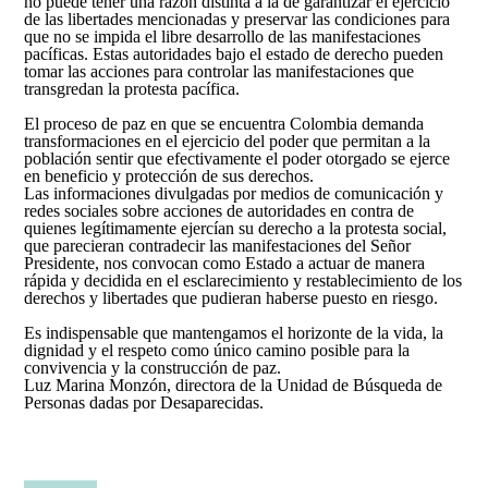
no puede tener una razón distinta a la de garantizar el ejercicio
Así avanzamos
Mapa de personas buscadoras según solicitudes de
de las libertades mencionadas y preservar las condiciones para
que no se impida el libre desarrollo de las manifestaciones
búsqueda
pacíficas. Estas autoridades bajo el estado de derecho pueden
tomar las acciones para controlar las manifestaciones que
Generación de conocimiento para la búsqueda
transgredan la protesta pacífica.
El proceso de paz en que se encuentra Colombia demanda
transformaciones en el ejercicio del poder que permitan a la
población sentir que efectivamente el poder otorgado se ejerce
en beneficio y protección de sus derechos.
Las informaciones divulgadas por medios de comunicación y
redes sociales sobre acciones de autoridades en contra de
quienes legítimamente ejercían su derecho a la protesta social,
que parecieran contradecir las manifestaciones del Señor
Presidente, nos convocan como Estado a actuar de manera
rápida y decidida en el esclarecimiento y restablecimiento de los
derechos y libertades que pudieran haberse puesto en riesgo.
Es indispensable que mantengamos el horizonte de la vida, la
dignidad y el respeto como único camino posible para la
convivencia y la construcción de paz.
Luz Marina Monzón, directora de la Unidad de Búsqueda de
Personas dadas por Desaparecidas.