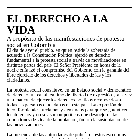
Solicitud de búsqueda | Entrega de información
Descripción general
Abecé de la Unidad de Búsqueda
ASÍ BUSCAMOS
Peticiones, Quejas, Reclamos, Sugerencias y/o
EL DERECHO A LA
Diagnóstico de necesidades y problemas
Información de la entidad
Denuncias
Plan Nacional de Búsqueda
VIDA
HISTORIAS
Presupuesto participativo
Entes y autoridades que vigilan
Preguntas frecuentes
Planes Regionales de Búsqueda
A propósito de las manifestaciones de protesta
Podcast
social en Colombia
Contacto ciudadano
Otras entidades relacionadas
TU FECHA, NUESTRA FECHA
Notificaciones por aviso
Seguimiento a los Planes Regionales de Búsqueda
El día de ayer el pueblo, en quien reside la soberanía de
Especiales
acuerdo a la Constitución Política, ejerció su derecho
Rendición de cuentas – UBPD
fundamental a la protesta social a través de movilizaciones en
Notificaciones disciplinarias
Sistema Nacional de Búsqueda
Exposiciones
distintas partes del país. El Señor Presidente en horas de la
Buscar
Busca
Control social
noche enfatizó el compromiso del Gobierno con la garantía del
en
Banco de hojas de vida
Pactos Regionales de Búsqueda
libre ejercicio de los derechos y libertades de las y los
el
ciudadanos.
portal
Colaboración e innovación
Universo de personas dadas por desaparecidas
La protesta social constituye, en un Estado social y democrático
de derecho, un canal legítimo de libertad de expresión y a la vez
Lineamientos de participación en la búsqueda
Estándares para la Búsqueda de Personas
una manera de ejercer los derechos políticos reconocidos a
todas las personas ciudadanas en este país. La expresión de
Desaparecidas
Ruta de participación en la búsqueda
inconformidades, reclamos y demandas para que se garanticen
los derechos y no se asuman políticas que desmejoren las
Listado de personas dadas por desaparecidas
condiciones de vida de la población, fueron la sustentación de
Banco de Iniciativas – Red de Apoyo Operativo para
las movilizaciones.
la Búsqueda
Mapa de lugares de interés forense para la búsqued
La presencia de las autoridades de policía en estos escenarios