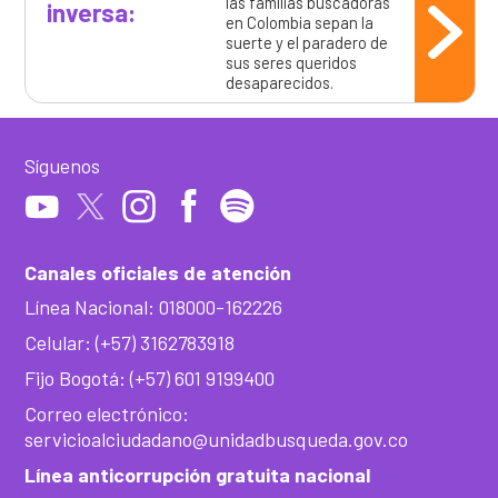
las familias buscadoras
inversa:
en Colombia sepan la
suerte y el paradero de
sus seres queridos
desaparecidos.
Síguenos
Canales oficiales de atención
Línea Nacional: 018000-162226
Celular: (+57) 3162783918
Fijo Bogotá: (+57) 601 9199400
Correo electrónico:
servicioalciudadano@unidadbusqueda.gov.co
Línea anticorrupción gratuita nacional