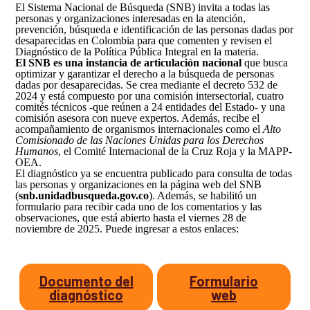
Así avanzamos
El Sistema Nacional de Búsqueda (SNB) invita a todas las
Mapa de personas buscadoras según solicitudes de
personas y organizaciones interesadas en la atención,
búsqueda
prevención, búsqueda e identificación de las personas dadas por
desaparecidas en Colombia para que comenten y revisen el
Diagnóstico de la Política Pública Integral en la materia.
Generación de conocimiento para la búsqueda
El SNB es una instancia de articulación nacional
que busca
optimizar y garantizar el derecho a la búsqueda de personas
dadas por desaparecidas. Se crea mediante el decreto 532 de
2024 y está compuesto por una comisión intersectorial, cuatro
comités técnicos -que reúnen a 24 entidades del Estado- y una
comisión asesora con nueve expertos. Además, recibe el
acompañamiento de organismos internacionales como el
Alto
Comisionado de las Naciones Unidas para los Derechos
Humanos
, el Comité Internacional de la Cruz Roja y la MAPP-
OEA.
El diagnóstico ya se encuentra publicado para consulta de todas
las personas y organizaciones en la página web del SNB
(
snb.unidadbusqueda.gov.co
). Además, se habilitó un
formulario para recibir cada uno de los comentarios y las
observaciones, que está abierto hasta el viernes 28 de
noviembre de 2025. Puede ingresar a estos enlaces:
Documento del
Formulario
diagnóstico
web