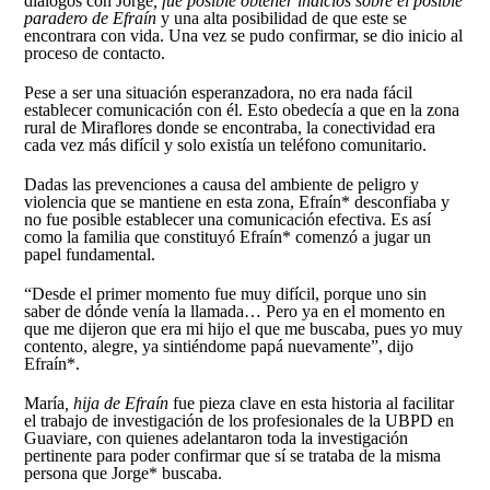
diálogos con Jorge
, fue posible obtener indicios sobre el posible
paradero de Efraín
y una alta posibilidad de que este se
encontrara con vida. Una vez se pudo confirmar, se dio inicio al
proceso de contacto.
Pese a ser una situación esperanzadora, no era nada fácil
establecer comunicación con él. Esto obedecía a que en la zona
rural de Miraflores donde se encontraba, la conectividad era
cada vez más difícil y solo existía un teléfono comunitario.
Dadas las prevenciones a causa del ambiente de peligro y
violencia que se mantiene en esta zona, Efraín* desconfiaba y
no fue posible establecer una comunicación efectiva. Es así
como la familia que constituyó Efraín* comenzó a jugar un
papel fundamental.
“Desde el primer momento fue muy difícil, porque uno sin
saber de dónde venía la llamada… Pero ya en el momento en
que me dijeron que era mi hijo el que me buscaba, pues yo muy
contento, alegre, ya sintiéndome papá nuevamente”, dijo
Efraín*.
María
, hija de Efraín
fue pieza clave en esta historia al facilitar
el trabajo de investigación de los profesionales de la UBPD en
Guaviare, con quienes adelantaron toda la investigación
pertinente para poder confirmar que sí se trataba de la misma
persona que Jorge* buscaba.