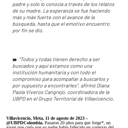
Así avanzamos
padre y solo lo conocía a través de los relatos
Mapa de personas buscadoras según solicitudes de
de su madre. La esperanza se fue haciendo
búsqueda
más y más fuerte con el avance de la
Generación de conocimiento para la búsqueda
búsqueda, hasta que el emotivo encuentro
por fin se dio.
“Todos y todas tienen derecho a ser
buscados y aquí estamos como una
institución humanitaria y con todo el
compromiso para acompañar a buscarlos y
por supuesto a encontrarles”, afirmó Diana
Paola Viveros Cangrejo, coordinadora de la
UBPD en el Grupo Territorial de Villavicencio.
Villavicencio, Meta, 11 de agosto de 2023 –
@UBPDColombia.
Pasaron 20 años para que Jorge*, un
joven que creía que su padre había fallecido en contexto del