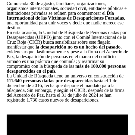
Así avanzamos
Como cada 30 de agosto, familiares, organizaciones,
Mapa de personas buscadoras según solicitudes de
organismos internacionales, sociedad civil, entidades públicas e
búsqueda
instituciones privadas se reúnen para conmemorar el
Día
Internacional de las Víctimas de Desapariciones Forzadas
,
una oportunidad para unir voces y decir que nadie merece ese
Generación de conocimiento para la búsqueda
destino.
En esta ocasión, la Unidad de Búsqueda de Personas dadas por
Desaparecidas (UBPD) junto con el Comité Internacional de la
Cruz Roja (CICR) busca sensibilizar sobre este flagelo,
manifestar que
la desaparición no es un hecho del pasado
,
evidenciar que, lastimosamente y pese a la firma del Acuerdo de
Paz, la desaparición de personas en el marco del conflicto
armado es una práctica que continúa; y reafirmar su
compromiso con la búsqueda de las
más de 100.000 personas
desaparecidas en el país.
La Unidad de Búsqueda tiene un universo en construcción de
111.640 personas dadas por desaparecidas
hasta el 1 de
diciembre de 2016, fecha que dispone el mandato para la
búsqueda. Sin embargo, y según el CICR, después de la firma
del Acuerdo de Paz, hasta el 31 de julio de 2024 se han
registrado 1.730 casos nuevos de desapariciones.