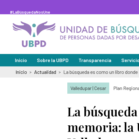
Saltar
al
contenido
#LaBúsquedaNosUne
principal
Inicio
Sobre la UBPD
Transparencia
Servici
Inicio
Actualidad
>
>
Misión y visión
Sedes de
Directora general
Solicitu
Valledupar | Cesar
Plan Regiona
Organigrama y directorio
Peticion
La búsqueda 
Glosario de la búsqueda
Pregunt
memoria: la 
Abecé de la Unidad de Búsqueda
Notifica
Información de la entidad
Notifica