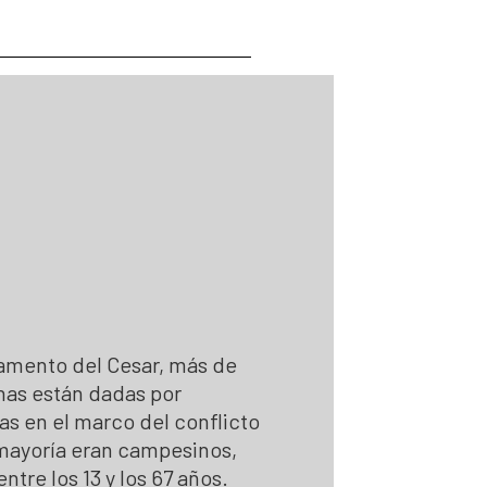
 Personas Desaparecidas
desaparecidas
se para la búsqueda
para la Búsqueda
gún solicitudes de búsqueda
 la búsqueda
amento del Cesar, más de
nas están dadas por
s en el marco del conflicto
mayoría eran campesinos,
tre los 13 y los 67 años.