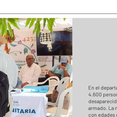
 hojas de vida
Colaboración e innovación
Estándares para la Búsqueda de
Lineamientos de participación en la búsqueda
Listado de personas dadas por 
Ruta de participación en la búsqueda
Mapa de lugares de interés foren
Banco de Iniciativas – Red de Apoyo Operativo 
Mapa de personas buscadoras se
Así avanzamos
Generación de conocimiento para
En el depart
4.600 perso
desaparecida
armado. La 
con edades en