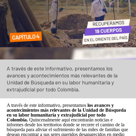
Solicitud de búsqueda | Entrega de información
Descripción general
Abecé de la Unidad de Búsqueda
ASÍ BUSCAMOS
Peticiones, Quejas, Reclamos, Sugerencias y/o
Diagnóstico de necesidades y problemas
Información de la entidad
Denuncias
Plan Nacional de Búsqueda
HISTORIAS
Presupuesto participativo
Entes y autoridades que vigilan
Preguntas frecuentes
Planes Regionales de Búsqueda
Podcast
Contacto ciudadano
Otras entidades relacionadas
TU FECHA, NUESTRA FECHA
Notificaciones por aviso
Seguimiento a los Planes Regionales de Búsqueda
Especiales
Rendición de cuentas – UBPD
Notificaciones disciplinarias
Sistema Nacional de Búsqueda
Exposiciones
Buscar
Busca
A través de este informativo, presentamos los
Control social
en
Banco de hojas de vida
Pactos Regionales de Búsqueda
avances y acontecimientos más relevantes de la
el
portal
Colaboración e innovación
Unidad de Búsqueda en su labor humanitaria y
Universo de personas dadas por desaparecidas
extrajudicial por todo Colombia.
Lineamientos de participación en la búsqueda
Estándares para la Búsqueda de Personas
Desaparecidas
A través de este informativo, presentamos
los avances y
Ruta de participación en la búsqueda
acontecimientos más relevantes de la Unidad de Búsqueda
en su labor humanitaria y extrajudicial por todo
Listado de personas dadas por desaparecidas
Banco de Iniciativas – Red de Apoyo Operativo para
Colombia.
Quincenalmente aquí encontrarán noticias e
informes desde los territorios donde se recorre el camino de la
la Búsqueda
Mapa de lugares de interés forense para la búsqued
búsqueda para aliviar el sufrimiento de las miles de familias que
desean encontrar a sus seres queridos desaparecidos en medio