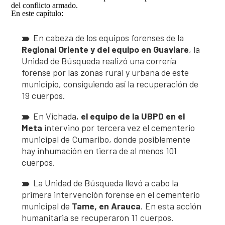
Así avanzamos
del conflicto armado.
Mapa de personas buscadoras según solicitudes de
En este capítulo:
búsqueda
En cabeza de los equipos forenses de la
Generación de conocimiento para la búsqueda
Regional Oriente y del equipo en Guaviare
, la
Unidad de Búsqueda realizó una correría
forense por las zonas rural y urbana de este
municipio, consiguiendo así la recuperación de
19 cuerpos.
En Vichada,
el equipo de la UBPD en el
Meta
intervino por tercera vez el cementerio
municipal de Cumaribo, donde posiblemente
hay inhumación en tierra de al menos 101
cuerpos.
La Unidad de Búsqueda llevó a cabo la
primera intervención forense en el cementerio
municipal de
Tame, en Arauca
. En esta acción
humanitaria se recuperaron 11 cuerpos.