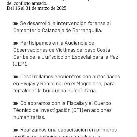
Así avanzamos
del conflicto armado.
Mapa de personas buscadoras según solicitudes de
Del 16 al 31 de marzo de 2025:
búsqueda
Se desarrolló la intervención forense al
Generación de conocimiento para la búsqueda
Cementerio Calancala de Barranquilla.
Participamos en la Audiencia de
Observaciones de Víctimas del caso Costa
Caribe de la Jurisdicción Especial para la Paz
(JEP).
Desarrollamos encuentros con autoridades
en Pivijay y Remolino, en el Magdalena, para
fortalecer la búsqueda humanitaria.
Colaboramos con la Fiscalía y el Cuerpo
Técnico de Investigación (CTI) en acciones
humanitarias.
Realizamos una capacitación en primeros
auxilios psicológicos para fortalecer el