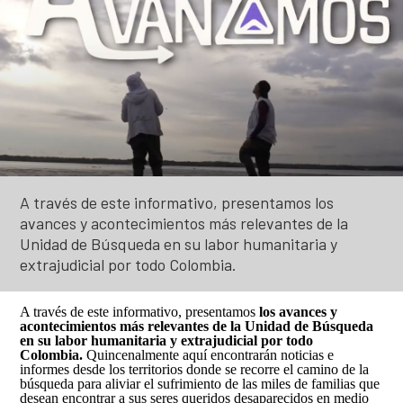
Solicitud de búsqueda | Entrega de información
Descripción general
Abecé de la Unidad de Búsqueda
ASÍ BUSCAMOS
Peticiones, Quejas, Reclamos, Sugerencias y/o
Diagnóstico de necesidades y problemas
Información de la entidad
Denuncias
Plan Nacional de Búsqueda
HISTORIAS
Presupuesto participativo
Entes y autoridades que vigilan
Preguntas frecuentes
Planes Regionales de Búsqueda
Podcast
Contacto ciudadano
Otras entidades relacionadas
TU FECHA, NUESTRA FECHA
Notificaciones por aviso
Seguimiento a los Planes Regionales de Búsqueda
Especiales
Rendición de cuentas – UBPD
Notificaciones disciplinarias
Sistema Nacional de Búsqueda
Exposiciones
Buscar
Busca
A través de este informativo, presentamos los
Control social
en
Banco de hojas de vida
Pactos Regionales de Búsqueda
avances y acontecimientos más relevantes de la
el
portal
Colaboración e innovación
Unidad de Búsqueda en su labor humanitaria y
Universo de personas dadas por desaparecidas
extrajudicial por todo Colombia.
Lineamientos de participación en la búsqueda
Estándares para la Búsqueda de Personas
Desaparecidas
A través de este informativo, presentamos
los avances y
Ruta de participación en la búsqueda
acontecimientos más relevantes de la Unidad de Búsqueda
en su labor humanitaria y extrajudicial por todo
Listado de personas dadas por desaparecidas
Banco de Iniciativas – Red de Apoyo Operativo para
Colombia.
Quincenalmente aquí encontrarán noticias e
informes desde los territorios donde se recorre el camino de la
la Búsqueda
Mapa de lugares de interés forense para la búsqued
búsqueda para aliviar el sufrimiento de las miles de familias que
desean encontrar a sus seres queridos desaparecidos en medio