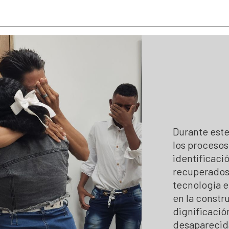
 hojas de vida
Colaboración e innovación
Estándares para la Búsqueda de
Lineamientos de participación en la búsqueda
Listado de personas dadas por 
Ruta de participación en la búsqueda
Mapa de lugares de interés foren
Banco de Iniciativas – Red de Apoyo Operativo 
Mapa de personas buscadoras se
Así avanzamos
Generación de conocimiento para
Durante este
los procesos
identificaci
recuperados
tecnología e
en la constr
dignificació
desaparecid