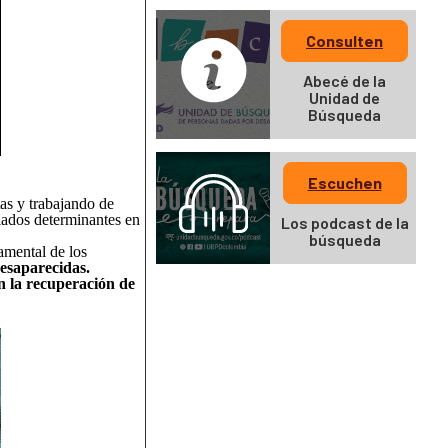
Consulten
Abecé de la
Unidad de
Búsqueda
Escuchen
tas y trabajando de
liados determinantes en
Los podcast de la
búsqueda
amental de los
esaparecidas.
on la recuperación de