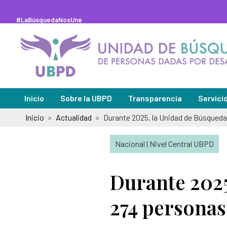
Saltar
al
contenido
#LaBúsquedaNosUne
principal
Inicio
Sobre la UBPD
Transparencia
Servici
Inicio
Actualidad
>
>
Misión y visión
Sedes de
Directora general
Solicitu
Nacional | Nivel Central UBPD
Organigrama y directorio
Peticion
Durante 2025
Glosario de la búsqueda
Pregunt
274 personas
Abecé de la Unidad de Búsqueda
Notifica
Información de la entidad
Notifica