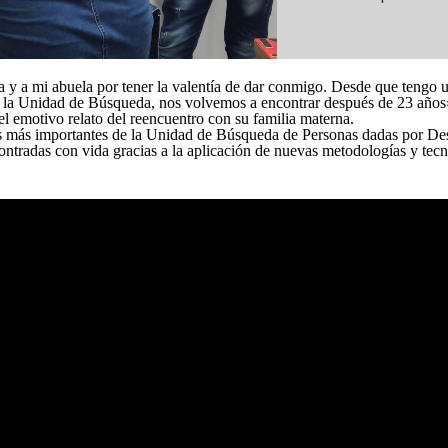
a y a mi abuela por tener la valentía de dar conmigo. Desde que tengo 
de la Unidad de Búsqueda, nos volvemos a encontrar después de 23 años»
el emotivo relato del reencuentro con su familia materna.
ros más importantes de la Unidad de Búsqueda de Personas dadas por 
ontradas con vida gracias a la aplicación de nuevas metodologías y tecn