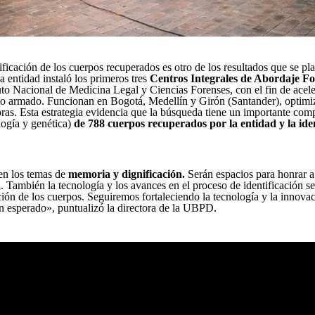
ificación de los cuerpos recuperados es otro de los resultados que se pl
a entidad instaló los primeros tres
Centros Integrales de Abordaje Fo
tuto Nacional de Medicina Legal y Ciencias Forenses, con el fin de aceler
cto armado. Funcionan en Bogotá, Medellín y Girón (Santander), optimi
adoras. Esta estrategia evidencia que la búsqueda tiene un importante co
logía y genética)
de 788 cuerpos recuperados por la entidad y la iden
en los temas de
memoria y dignificación.
Serán espacios para honrar a 
a
. También la tecnología y los avances en el proceso de identificación ser
ión de los cuerpos. Seguiremos fortaleciendo la tecnología y la innovac
han esperado», puntualizó la directora de la UBPD.