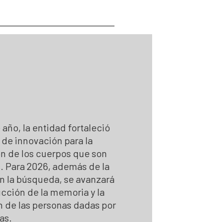
 Personas Desaparecidas
desaparecidas
se para la búsqueda
para la Búsqueda
gún solicitudes de búsqueda
 la búsqueda
 año, la entidad fortaleció
 de innovación para la
ón de los cuerpos que son
. Para 2026, además de la
n la búsqueda, se avanzará
ucción de la memoria y la
n de las personas dadas por
as.