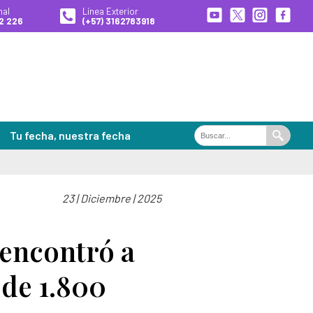
nal
Línea Exterior
2 226
(+57) 3162783918
Tu fecha, nuestra fecha
Buscar
Buscar
en
el
portal
23 | Diciembre | 2025
ales de Búsqueda
es
 encontró a
 de 1.800
 desaparecidas